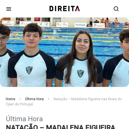
Home
Última Hora
Natação – Madalena Figueira nas finais do
Open de Portugal
Última Hora
NATAÇÃO – MADALENA FIGUEIRA