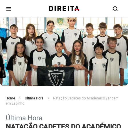
Home
Última Hora
Natação Cadetes do Académico vencem
em Espinho
Última Hora
NATAÇÃO CADETES DO ACADÉMICO