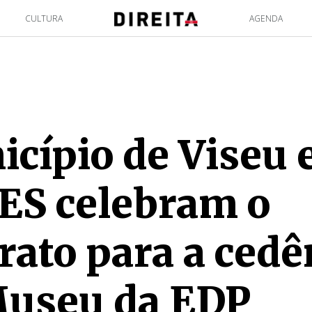
CULTURA
AGENDA
cípio de Viseu 
ES celebram o
rato para a cedê
Museu da EDP