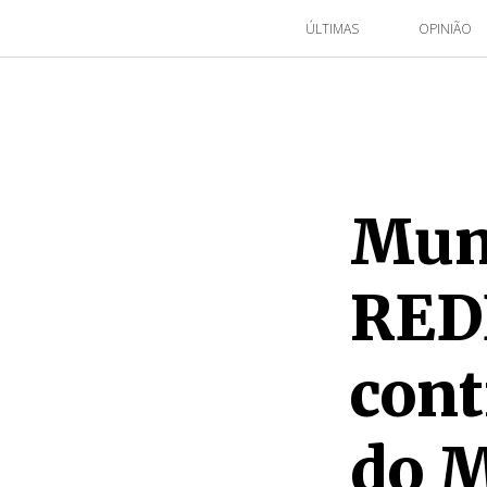
ÚLTIMAS
OPINIÃO
Muni
RED
cont
do 