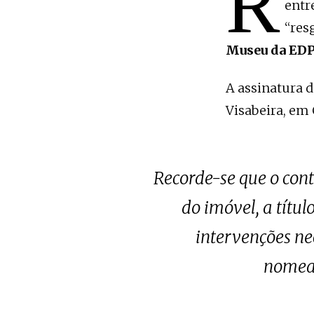
R
entr
“res
Museu da EDP,
A assinatura 
Visabeira, em
Recorde-se que o cont
do imóvel, a títul
intervenções ne
nomead