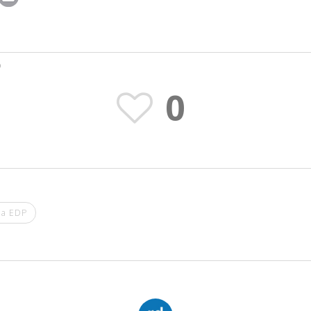
O
0
da EDP