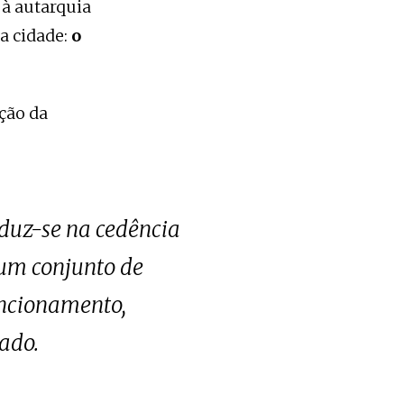
 à autarquia
na cidade:
o
ção da
aduz-se na cedência
r um conjunto de
uncionamento,
ado.