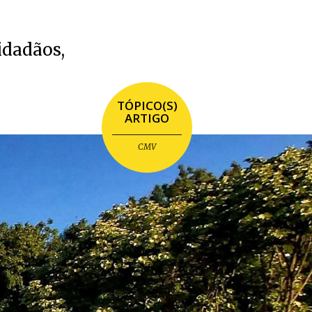
idadãos,
TÓPICO(S)
ARTIGO
CMV