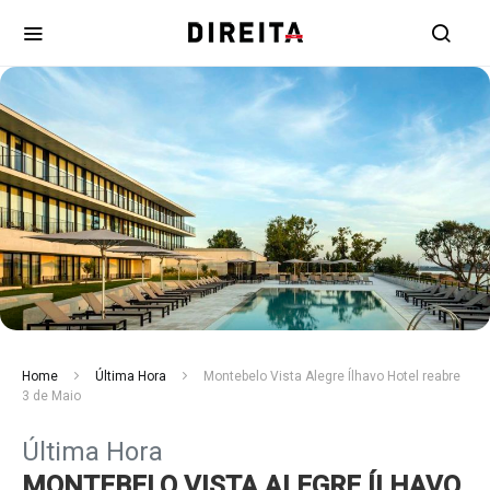
Home
Última Hora
Montebelo Vista Alegre Ílhavo Hotel reabre
3 de Maio
Última Hora
MONTEBELO VISTA ALEGRE ÍLHAVO