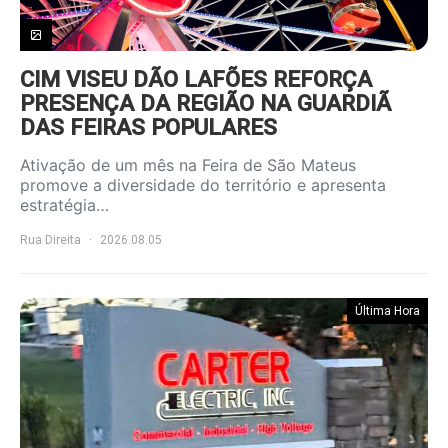
CIM VISEU DÃO LAFÕES REFORÇA
PRESENÇA DA REGIÃO NA GUARDIÃ
DAS FEIRAS POPULARES
Ativação de um mês na Feira de São Mateus
promove a diversidade do território e apresenta
estratégia…
Rua Direita
2026.08.05
Última Hora