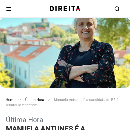
Home
Última Hora
Manuela Antunes é a candidata do BE à
autarquia viseense
Última Hora
MANUELA ANTUNES É A