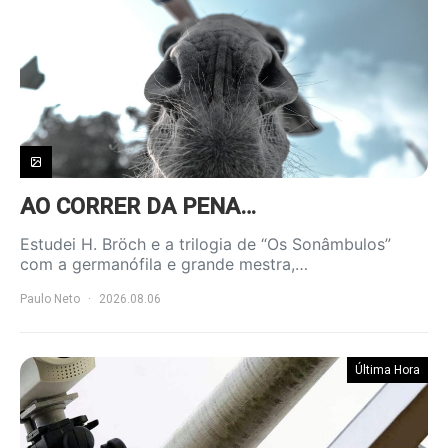
AO CORRER DA PENA…
Estudei H. Bröch e a trilogia de “Os Sonâmbulos”
com a germanófila e grande mestra,…
Paulo Neto
2026.08.06
Última Hora