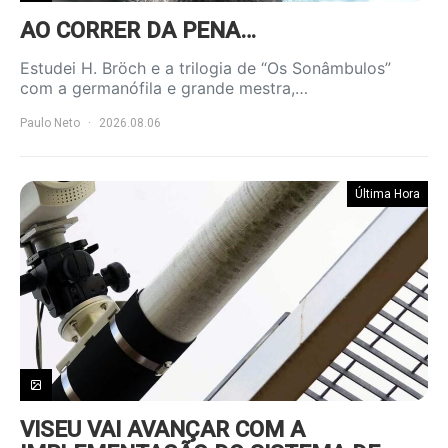
AO CORRER DA PENA…
Estudei H. Bröch e a trilogia de “Os Sonâmbulos”
com a germanófila e grande mestra,…
Paulo Neto
2026.08.06
Última Hora
VISEU VAI AVANÇAR COM A