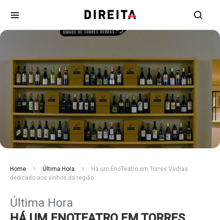
Home
Última Hora
Há um EnoTeatro em Torres Vedras
dedicado aos vinhos da região
Última Hora
HÁ UM ENOTEATRO EM TORRES