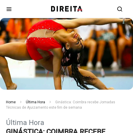
Home
Última Hora
Ginástica: Coimbra recebe Jornadas
Técnicas de Ajuizamento este fim de semana
Última Hora
GINÁSTICA: COIMBRA RECEBE