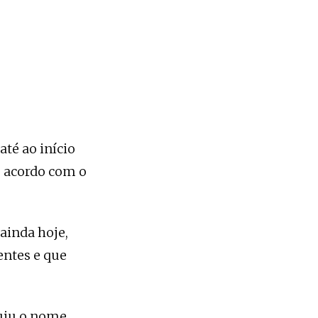
até ao início
e acordo com o
 ainda hoje,
entes e que
buiu o nome