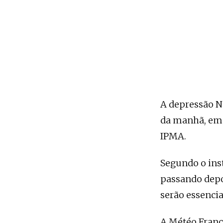
A depressão No
da manhã, em 
IPMA.
Segundo o inst
passando depo
serão essencia
A Météo Franc