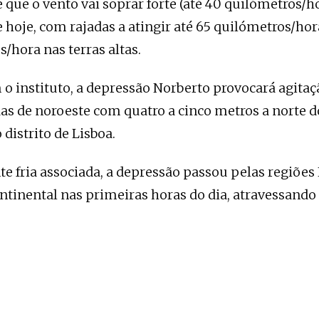
e que o vento vai soprar forte (até 40 quilómetros/h
e hoje, com rajadas a atingir até 65 quilómetros/hora
/hora nas terras altas.
 o instituto, a depressão Norberto provocará agita
as de noroeste com quatro a cinco metros a norte d
 distrito de Lisboa.
 fria associada, a depressão passou pelas regiões 
ntinental nas primeiras horas do dia, atravessando