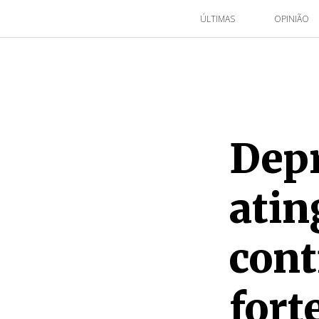
ÚLTIMAS
OPINIÃO
Depr
atin
cont
fort