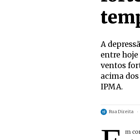
tem
A depressã
entre hoje
ventos for
acima dos 
IPMA.
Rua Direita
m com