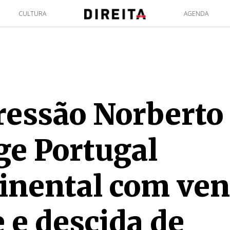
CULTURA
AGENDA
essão Norberto
ge Portugal
inental com ven
e e descida de