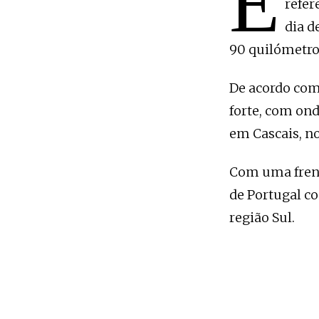
E
refer
dia d
90 quilómetros
De acordo com
forte, com ond
em Cascais, no
Com uma frente
de Portugal co
região Sul.