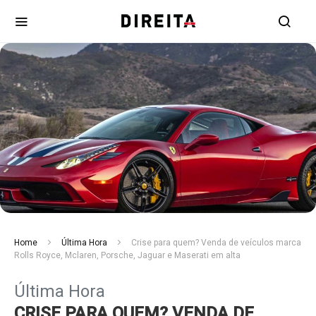
Home
Última Hora
Crise para quem? Venda de veículos marca
Rolls Royce, Mclaren, Porsche, Jaguar e Maserati em alta
Última Hora
CRISE PARA QUEM? VENDA DE