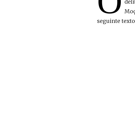
O
del
Moç
seguinte texto