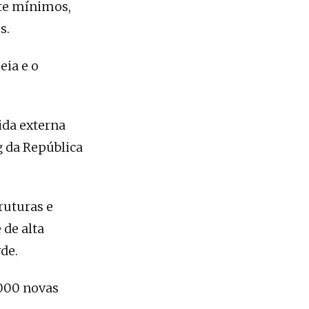
te mínimos,
s.
ia e o
ida externa
g da República
ruturas e
 de alta
rde.
.000 novas