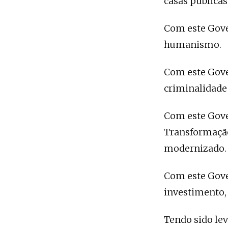
casas públicas
Com este Gove
humanismo.
Com este Gove
criminalidade 
Com este Gove
Transformação
modernizado.
Com este Gove
investimento, 
Tendo sido lev