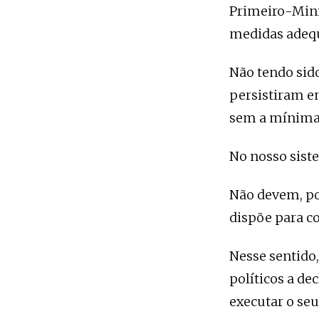
Primeiro-Minis
medidas adequa
Não tendo sido
persistiram e
sem a mínima 
No nosso sist
Não devem, po
dispõe para c
Nesse sentido,
políticos a de
executar o se