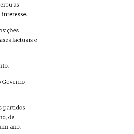
terou as
 interesse.
posições
ses factuais e
nto.
 o Governo
s partidos
no, de
 um ano.