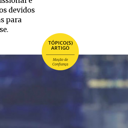
issional e
os devidos
as para
se.
TÓPICO(S)
ARTIGO
Moção de
Confiança