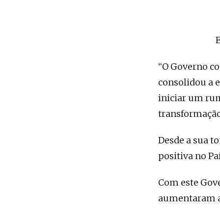
E
“O Governo con
consolidou a 
iniciar um ru
transformação
Desde a sua t
positiva no Paí
Com este Gove
aumentaram a