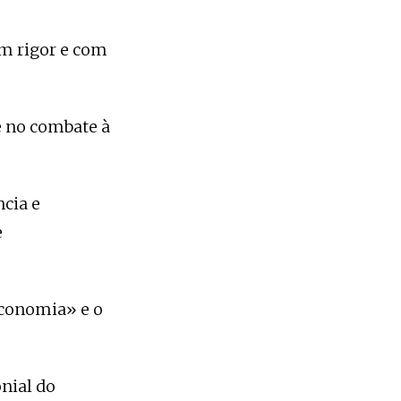
om rigor e com
e no combate à
cia e
e
Economia» e o
onial do