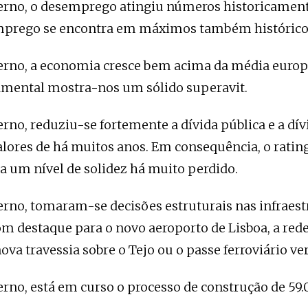
rno, o desemprego atingiu números historicamen
mprego se encontra em máximos também histórico
rno, a economia cresce bem acima da média europe
çamental mostra-nos um sólido superavit.
no, reduziu-se fortemente a dívida pública e a dív
alores de há muitos anos. Em consequência, o ratin
a um nível de solidez há muito perdido.
rno, tomaram-se decisões estruturais nas infraest
m destaque para o novo aeroporto de Lisboa, a rede
nova travessia sobre o Tejo ou o passe ferroviário ve
rno, está em curso o processo de construção de 59