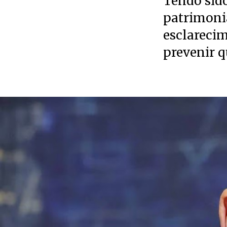
Tendo sido
patrimonia
esclarecim
prevenir q