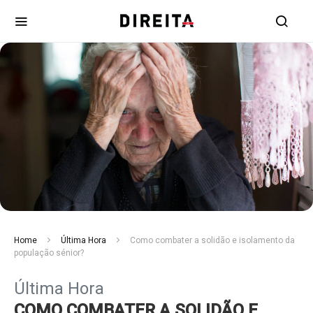
Home
Última Hora
Como combater a solidão e isolamento da
população sénior?
Última Hora
COMO COMBATER A SOLIDÃO E