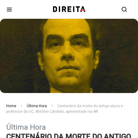
Home
Última Hora
Centenário da morte do antigo aluno e
professor da UC, António Cândido, apresentado na AR
Última Hora
CENTENÁRIO DA MORTE DO ANTIGO