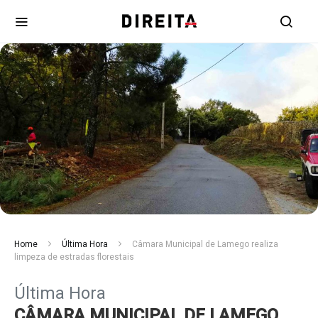
Home
Última Hora
Câmara Municipal de Lamego realiza
limpeza de estradas florestais
Última Hora
CÂMARA MUNICIPAL DE LAMEGO