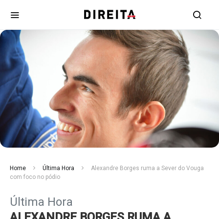
Home
Última Hora
Alexandre Borges ruma a Sever do Vouga
com foco no pódio
Última Hora
ALEXANDRE BORGES RUMA A