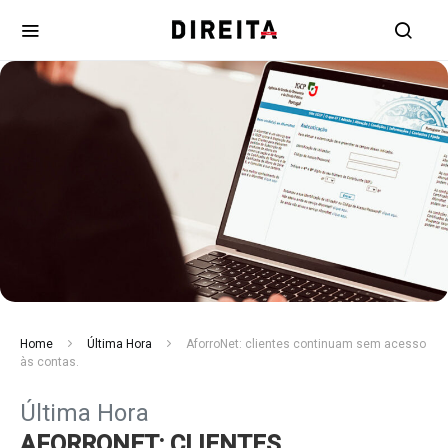
Home
Última Hora
AforroNet: clientes continuam sem acesso
às contas.
Última Hora
AFORRONET: CLIENTES