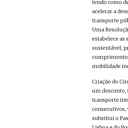
tendo como de
acelerar a des
transporte púb
Uma Resolução
estabelece as
sustentável, 
cumprimento n
mobilidade inc
Criação do Cir
um desconto, f
transporte in
consecutivos, 
substitui o Pa
Lisboa e do Po