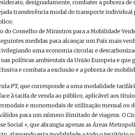
siderato, designadamente, combater a pobreza de 
ejada transferência modal do transporte individual 
lico;
 do Conselho de Ministros para a Mobilidade Verde
 seguintes medidas para alcançar um País mais verd
privilegiando uma economia circular e descarboniza
as políticas ambientais da União Europeia e que 
lusiva e combata a exclusão e a pobreza de mobilid
cula PT, que corresponde a uma modalidade tarifár
ace à tarifa de venda ao público, aplicável aos títul
termodais e monomodais de utilização mensal ou de
válidos para um número ilimitado de viagens. O Ci
sse Social +, que abrangia apenas as Áreas Metropol
rto, alargando esta modalidade a todo o território n