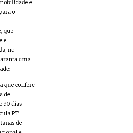
mobilidade e
para o
, que
e e
da, no
garanta uma
ade:
ia que confere
os de
 30 dias
rcula PT
itanas de
acional e