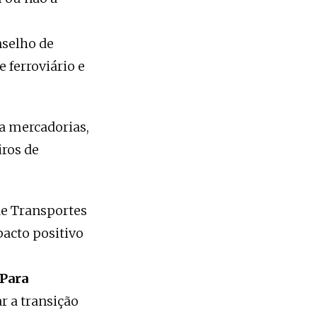
nselho de
 ferroviário e
ra mercadorias,
iros de
de Transportes
acto positivo
 Para
ar a transição