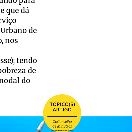
válido para
 e que dá
rviço
o Urbano de
o, nos
sse); tendo
pobreza de
 modal do
TÓPICO(S)
ARTIGO
CoConselho
de Ministros
extraordinário