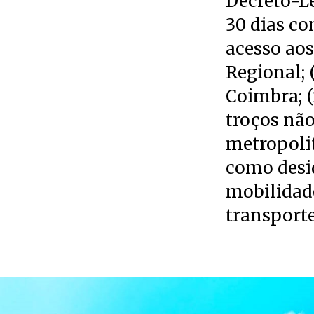
Decreto-Le
30 dias co
acesso aos 
Regional; 
Coimbra; (
troços nã
metropolit
como desi
mobilidade
transporte