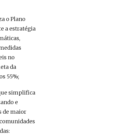
za o Plano
e a estratégia
máticas,
 medidas
eis no
meta da
os 55%;
ue simplifica
zando e
s de maior
s comunidades
das: