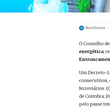
Rua Direita
O Conselho de
energética
, r
Entroncamen
Um Decreto-Lei
consecutivos, 
ferroviários: (
de Coimbra; (i
pelo passe int