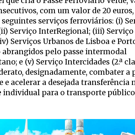
i que cria o Passe Ferroviário Verde, 
nsecutivos, com um valor de 20 euros,
seguintes serviços ferroviários: (i) Se
(ii) Serviço InterRegional; (iii) Serviç
iv) Serviços Urbanos de Lisboa e Port
o abrangidos pelo passe intermodal
ano; e (v) Serviço Intercidades (2.ª cla
derato, designadamente, combater a 
 e acelerar a desejada transferência
 individual para o transporte público