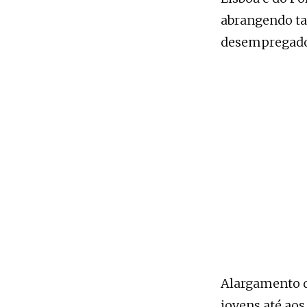
abrangendo ta
desempregados
Alargamento do
jovens até ao