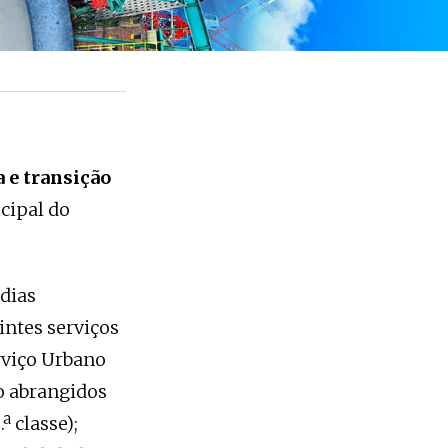
a e transição
cipal do
 dias
intes serviços
Serviço Urbano
ão abrangidos
ª classe);