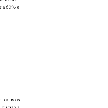
r a 60% e
a todos os
 ou não a