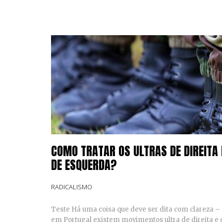
COMO TRATAR OS ULTRAS DE DIREITA 
DE ESQUERDA?
RADICALISMO
Teste Há uma coisa que deve ser dita com clareza –
em Portugal existem movimentos ultra de direita e 