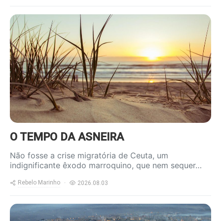
https://www.ruadireita.pt/wp-
content/uploads/2020/05/praia-
1-800x600.jpg
O TEMPO DA ASNEIRA
Não fosse a crise migratória de Ceuta, um
indignificante êxodo marroquino, que nem sequer…
Rebelo Marinho
2026.08.03
https://www.ruadireita.pt/wp-