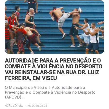
https://www.ruadireita.pt/wp-
content/uploads/2022/09/foot-
violencia-800x600.jpg
AUTORIDADE PARA A PREVENÇÃO E O
COMBATE À VIOLÊNCIA NO DESPORTO
VAI REINSTALAR-SE NA RUA DR. LUIZ
FERREIRA, EM VISEU
O Município de Viseu e a Autoridade para a
Prevenção e o Combate à Violência no Desporto
(APCVD)…
Rua Direita
2026.08.03