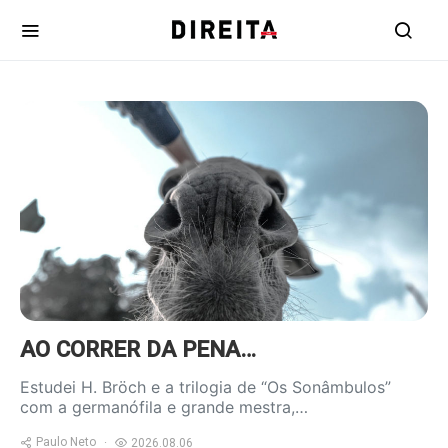
https://www.ruadireita.pt/wp-
content/uploads/2020/04/burro-
800x600.jpg
AO CORRER DA PENA…
Estudei H. Bröch e a trilogia de “Os Sonâmbulos”
com a germanófila e grande mestra,…
Paulo Neto
2026.08.06