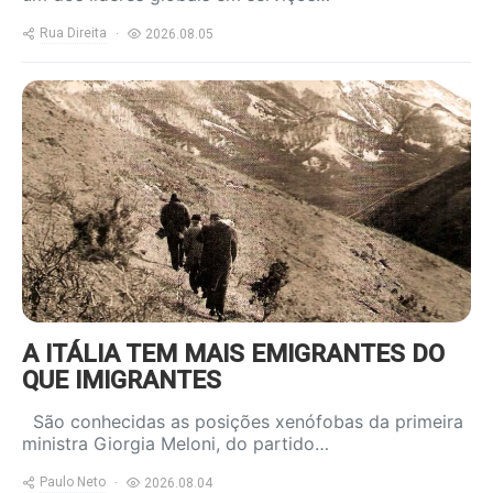
Rua Direita
2026.08.05
https://www.ruadireita.pt/wp-
content/uploads/2024/05/emigrantes-
a-salto-800x600.jpg
A ITÁLIA TEM MAIS EMIGRANTES DO
QUE IMIGRANTES
São conhecidas as posições xenófobas da primeira
ministra Giorgia Meloni, do partido…
Paulo Neto
2026.08.04