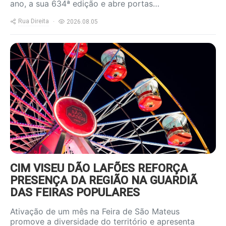
ano, a sua 634ª edição e abre portas…
Rua Direita
2026.08.05
https://www.ruadireita.pt/wp-
content/uploads/2026/08/feira-
s-mateus-800x600.jpg
CIM VISEU DÃO LAFÕES REFORÇA
PRESENÇA DA REGIÃO NA GUARDIÃ
DAS FEIRAS POPULARES
Ativação de um mês na Feira de São Mateus
promove a diversidade do território e apresenta