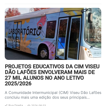
https://www.ruadireita.pt/wp-
content/uploads/2026/08/autocarro-
800x600.jpg
PROJETOS EDUCATIVOS DA CIM VISEU
DÃO LAFÕES ENVOLVERAM MAIS DE
27 MIL ALUNOS NO ANO LETIVO
2025/2026
A Comunidade Intermunicipal (CIM) Viseu Dão Lafões
concluiu mais uma edição dos seus principais…
Rua Direita
2026.08.03