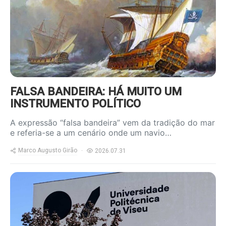
FALSA BANDEIRA: HÁ MUITO UM
INSTRUMENTO POLÍTICO
A expressão “falsa bandeira” vem da tradição do mar
e referia-se a um cenário onde um navio…
Marco Augusto Girão
2026.07.31
https://www.ruadireita.pt/wp-
content/uploads/2026/07/upv-
800x600.jpg