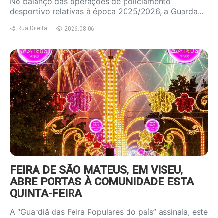
No balanço das operações de policiamento
desportivo relativas à época 2025/2026, a Guarda…
Rua Direita
2026.08.06
https://www.ruadireita.pt/wp-
content/uploads/2025/06/feira-
sao-mateus-800x600.jpg
FEIRA DE SÃO MATEUS, EM VISEU,
ABRE PORTAS À COMUNIDADE ESTA
QUINTA-FEIRA
A “Guardiã das Feira Populares do país” assinala, este