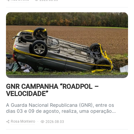
https://www.ruadireita.pt/wp-
content/uploads/2023/04/acidente-
800x600.jpg
GNR CAMPANHA “ROADPOL –
VELOCIDADE”
A Guarda Nacional Republicana (GNR), entre os
dias 03 e 09 de agosto, realiza, uma operação…
Rosa Monteiro
2026.08.03