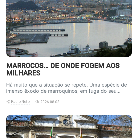
content/uploads/2026/08/ceuta-
800x600.jpg
MARROCOS… DE ONDE FOGEM AOS
MILHARES
Há muito que a situação se repete. Uma espécie de
imenso êxodo de marroquinos, em fuga do seu…
Paulo Neto
2026.08.03
https://www.ruadireita.pt/wp-
content/uploads/2026/01/cmviseu-
800x600.jpg