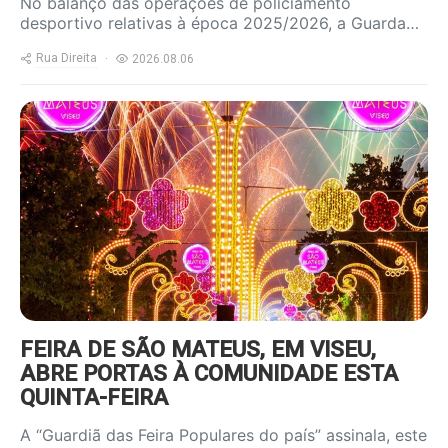
No balanço das operações de policiamento
desportivo relativas à época 2025/2026, a Guarda…
Rua Direita
2026.08.06
https://www.ruadireita.pt/wp-
content/uploads/2025/06/feira-
sao-mateus-800x600.jpg
FEIRA DE SÃO MATEUS, EM VISEU,
ABRE PORTAS À COMUNIDADE ESTA
QUINTA-FEIRA
A “Guardiã das Feira Populares do país” assinala, este