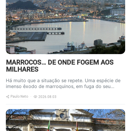
content/uploads/2026/08/ceuta-
800x600.jpg
MARROCOS… DE ONDE FOGEM AOS
MILHARES
Há muito que a situação se repete. Uma espécie de
imenso êxodo de marroquinos, em fuga do seu…
Paulo Neto
2026.08.03
https://www.ruadireita.pt/wp-
content/uploads/2026/01/cmviseu-
800x600.jpg