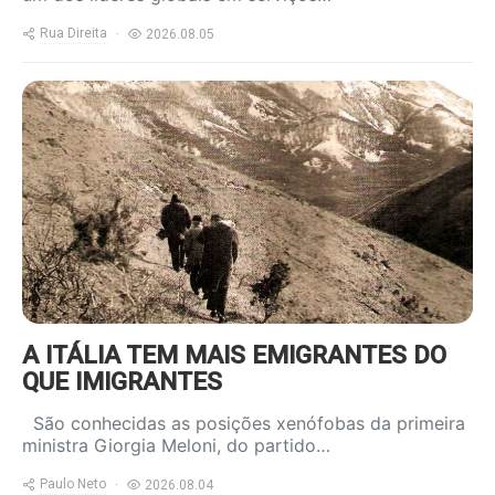
Rua Direita
2026.08.05
https://www.ruadireita.pt/wp-
content/uploads/2024/05/emigrantes-
a-salto-800x600.jpg
A ITÁLIA TEM MAIS EMIGRANTES DO
QUE IMIGRANTES
São conhecidas as posições xenófobas da primeira
ministra Giorgia Meloni, do partido…
Paulo Neto
2026.08.04