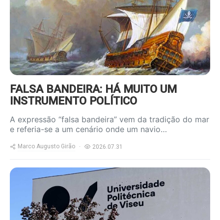
FALSA BANDEIRA: HÁ MUITO UM
INSTRUMENTO POLÍTICO
A expressão “falsa bandeira” vem da tradição do mar
e referia-se a um cenário onde um navio…
Marco Augusto Girão
2026.07.31
https://www.ruadireita.pt/wp-
content/uploads/2026/07/upv-
800x600.jpg