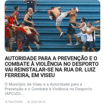
https://www.ruadireita.pt/wp-
content/uploads/2022/09/foot-
violencia-800x600.jpg
AUTORIDADE PARA A PREVENÇÃO E O
COMBATE À VIOLÊNCIA NO DESPORTO
VAI REINSTALAR-SE NA RUA DR. LUIZ
FERREIRA, EM VISEU
O Município de Viseu e a Autoridade para a
Prevenção e o Combate à Violência no Desporto
(APCVD)…
Rua Direita
2026.08.03