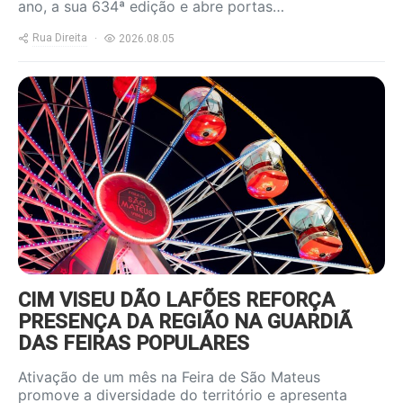
ano, a sua 634ª edição e abre portas…
Rua Direita
2026.08.05
https://www.ruadireita.pt/wp-
content/uploads/2026/08/feira-
s-mateus-800x600.jpg
CIM VISEU DÃO LAFÕES REFORÇA
PRESENÇA DA REGIÃO NA GUARDIÃ
DAS FEIRAS POPULARES
Ativação de um mês na Feira de São Mateus
promove a diversidade do território e apresenta