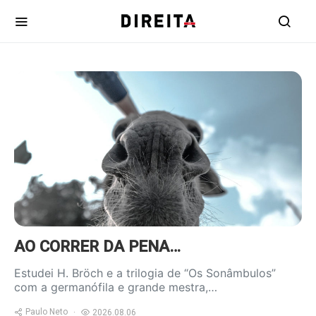
https://www.ruadireita.pt/wp-
content/uploads/2020/04/burro-
800x600.jpg
AO CORRER DA PENA…
Estudei H. Bröch e a trilogia de “Os Sonâmbulos”
com a germanófila e grande mestra,…
Paulo Neto
2026.08.06