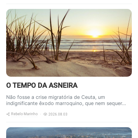
https://www.ruadireita.pt/wp-
content/uploads/2020/05/praia-
1-800x600.jpg
O TEMPO DA ASNEIRA
Não fosse a crise migratória de Ceuta, um
indignificante êxodo marroquino, que nem sequer…
Rebelo Marinho
2026.08.03
https://www.ruadireita.pt/wp-