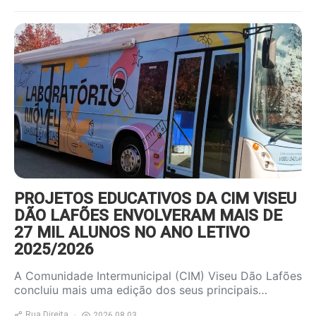
https://www.ruadireita.pt/wp-
content/uploads/2026/08/autocarro-
800x600.jpg
PROJETOS EDUCATIVOS DA CIM VISEU
DÃO LAFÕES ENVOLVERAM MAIS DE
27 MIL ALUNOS NO ANO LETIVO
2025/2026
A Comunidade Intermunicipal (CIM) Viseu Dão Lafões
concluiu mais uma edição dos seus principais…
Rua Direita
2026.08.03