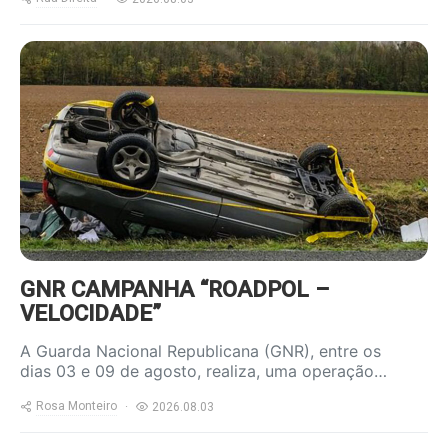
https://www.ruadireita.pt/wp-
content/uploads/2023/04/acidente-
800x600.jpg
GNR CAMPANHA “ROADPOL –
VELOCIDADE”
A Guarda Nacional Republicana (GNR), entre os
dias 03 e 09 de agosto, realiza, uma operação…
Rosa Monteiro
2026.08.03