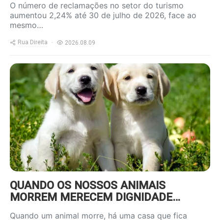
O número de reclamações no setor do turismo
aumentou 2,24% até 30 de julho de 2026, face ao
mesmo…
Rua Direita
2026.08.09
https://www.ruadireita.pt/wp-
content/uploads/2025/05/dog-
800x600.jpg
QUANDO OS NOSSOS ANIMAIS
MORREM MERECEM DIGNIDADE…
Quando um animal morre, há uma casa que fica