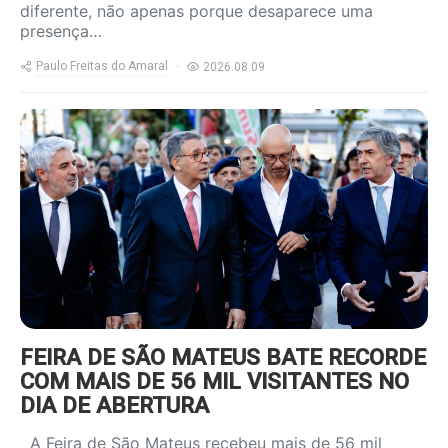
diferente, não apenas porque desaparece uma
presença…
Paulo Freitas do Amaral
2026.08.09
https://www.ruadireita.pt/wp-
content/uploads/2026/08/fsm-
4-800x600.jpg
FEIRA DE SÃO MATEUS BATE RECORDE
COM MAIS DE 56 MIL VISITANTES NO
DIA DE ABERTURA
A Feira de São Mateus recebeu mais de 56 mil