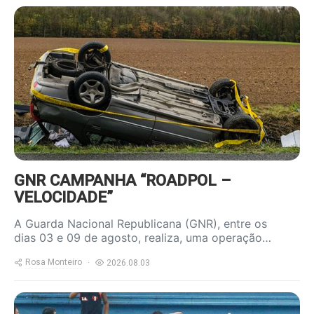
https://www.ruadireita.pt/wp-
content/uploads/2023/04/acidente-
800x600.jpg
GNR CAMPANHA “ROADPOL –
VELOCIDADE”
A Guarda Nacional Republicana (GNR), entre os
dias 03 e 09 de agosto, realiza, uma operação…
Rosa Monteiro
2026.08.03
https://www.ruadireita.pt/wp-