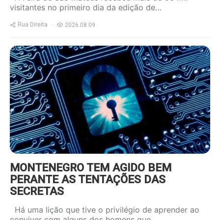
visitantes no primeiro dia da edição de…
Rua Direita
2026.08.09
https://www.ruadireita.pt/wp-
content/uploads/2022/05/cybersecurity-
1-800x600.jpg
MONTENEGRO TEM AGIDO BEM
PERANTE AS TENTAÇÕES DAS
SECRETAS
Há uma lição que tive o privilégio de aprender ao
conviver com alguns dos homens que…