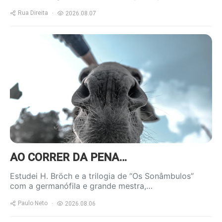
Rua Direita
2026.08.07
https://www.ruadireita.pt/wp-
content/uploads/2020/04/burro-
800x600.jpg
AO CORRER DA PENA…
Estudei H. Bröch e a trilogia de “Os Sonâmbulos”
com a germanófila e grande mestra,…
Paulo Neto
2026.08.06