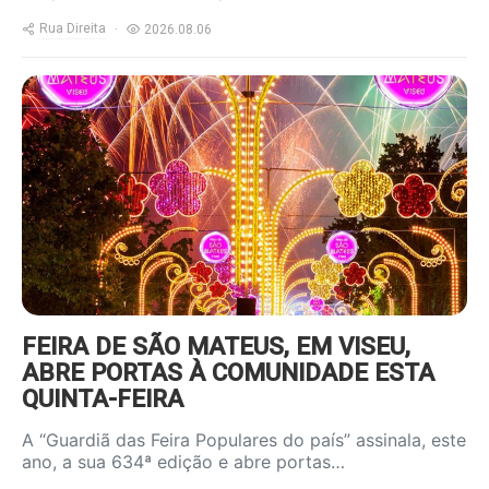
Rua Direita
2026.08.06
https://www.ruadireita.pt/wp-
content/uploads/2025/06/feira-
sao-mateus-800x600.jpg
FEIRA DE SÃO MATEUS, EM VISEU,
ABRE PORTAS À COMUNIDADE ESTA
QUINTA-FEIRA
A “Guardiã das Feira Populares do país” assinala, este
ano, a sua 634ª edição e abre portas…