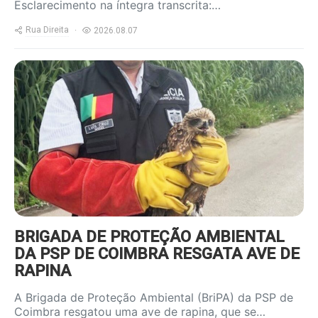
Esclarecimento na íntegra transcrita:…
Rua Direita
2026.08.07
https://www.ruadireita.pt/wp-
content/uploads/2026/08/Ave-
resgatada_1-800x600.jpg
BRIGADA DE PROTEÇÃO AMBIENTAL
DA PSP DE COIMBRA RESGATA AVE DE
RAPINA
A Brigada de Proteção Ambiental (BriPA) da PSP de
Coimbra resgatou uma ave de rapina, que se…