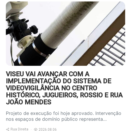
https://www.ruadireita.pt/wp-
content/uploads/2026/08/videov-
800x600.jpg
VISEU VAI AVANÇAR COM A
IMPLEMENTAÇÃO DO SISTEMA DE
VIDEOVIGILÂNCIA NO CENTRO
HISTÓRICO, JUGUEIROS, ROSSIO E RUA
JOÃO MENDES
Projeto de execução foi hoje aprovado. Intervenção
nos espaços de domínio público representa…
Rua Direita
2026.08.06