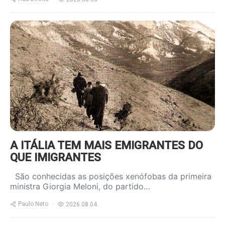
https://www.ruadireita.pt/wp-
content/uploads/2024/05/emigrantes-
a-salto-800x600.jpg
A ITÁLIA TEM MAIS EMIGRANTES DO
QUE IMIGRANTES
São conhecidas as posições xenófobas da primeira
ministra Giorgia Meloni, do partido…
Paulo Neto
2026.08.04