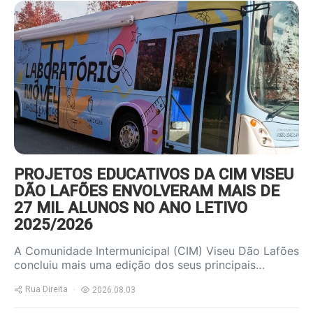
https://www.ruadireita.pt/wp-
content/uploads/2026/08/autocarro-
800x600.jpg
PROJETOS EDUCATIVOS DA CIM VISEU
DÃO LAFÕES ENVOLVERAM MAIS DE
27 MIL ALUNOS NO ANO LETIVO
2025/2026
A Comunidade Intermunicipal (CIM) Viseu Dão Lafões
concluiu mais uma edição dos seus principais…
Rua Direita
2026.08.03