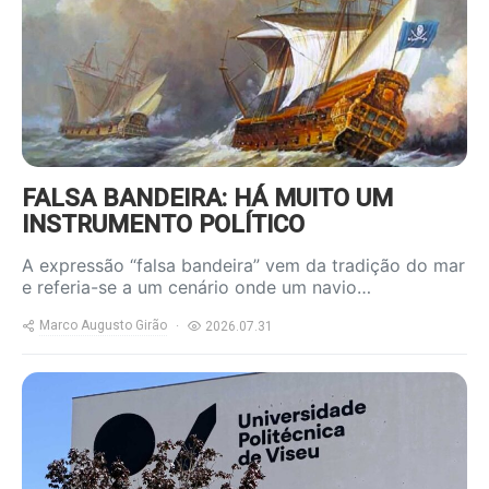
FALSA BANDEIRA: HÁ MUITO UM
INSTRUMENTO POLÍTICO
A expressão “falsa bandeira” vem da tradição do mar
e referia-se a um cenário onde um navio…
Marco Augusto Girão
2026.07.31
https://www.ruadireita.pt/wp-
content/uploads/2026/07/upv-
800x600.jpg