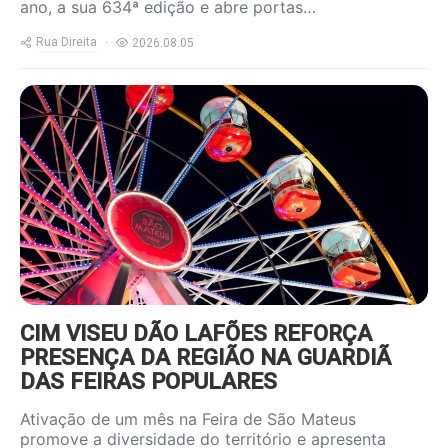
ano, a sua 634ª edição e abre portas…
Rua Direita
2026.08.05
https://www.ruadireita.pt/wp-
content/uploads/2026/08/feira-
s-mateus-800x600.jpg
CIM VISEU DÃO LAFÕES REFORÇA
PRESENÇA DA REGIÃO NA GUARDIÃ
DAS FEIRAS POPULARES
Ativação de um mês na Feira de São Mateus
promove a diversidade do território e apresenta