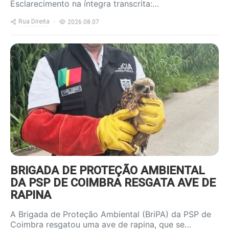
Esclarecimento na íntegra transcrita:…
Rua Direita
2026.08.07
https://www.ruadireita.pt/wp-
content/uploads/2026/08/Ave-
resgatada_1-800x600.jpg
BRIGADA DE PROTEÇÃO AMBIENTAL
DA PSP DE COIMBRA RESGATA AVE DE
RAPINA
A Brigada de Proteção Ambiental (BriPA) da PSP de
Coimbra resgatou uma ave de rapina, que se…