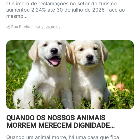
O número de reclamações no setor do turismo
aumentou 2,24% até 30 de julho de 2026, face ao
mesmo…
Rua Direita
2026.08.09
https://www.ruadireita.pt/wp-
content/uploads/2025/05/dog-
800x600.jpg
QUANDO OS NOSSOS ANIMAIS
MORREM MERECEM DIGNIDADE…
Quando um animal morre, há uma casa que fica