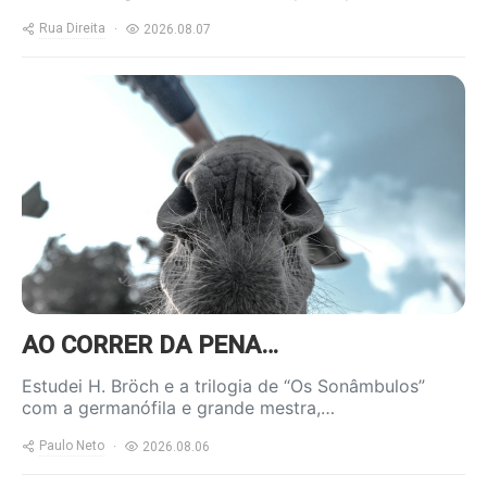
Rua Direita
2026.08.07
https://www.ruadireita.pt/wp-
content/uploads/2020/04/burro-
800x600.jpg
AO CORRER DA PENA…
Estudei H. Bröch e a trilogia de “Os Sonâmbulos”
com a germanófila e grande mestra,…
Paulo Neto
2026.08.06