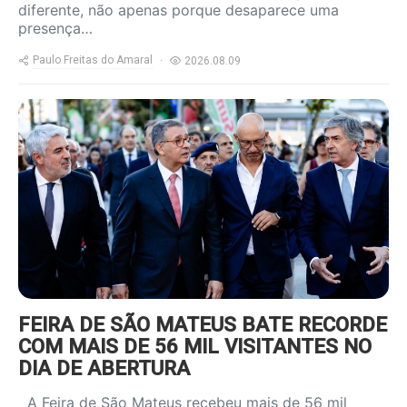
diferente, não apenas porque desaparece uma
presença…
Paulo Freitas do Amaral
2026.08.09
https://www.ruadireita.pt/wp-
content/uploads/2026/08/fsm-
4-800x600.jpg
FEIRA DE SÃO MATEUS BATE RECORDE
COM MAIS DE 56 MIL VISITANTES NO
DIA DE ABERTURA
A Feira de São Mateus recebeu mais de 56 mil