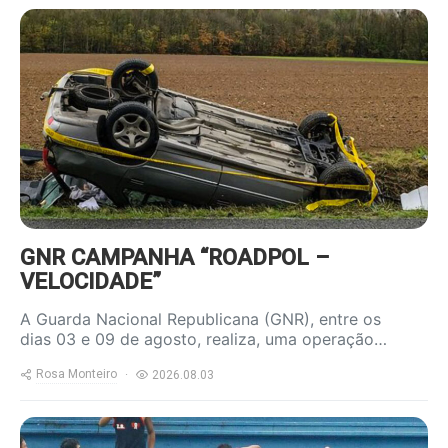
https://www.ruadireita.pt/wp-
content/uploads/2023/04/acidente-
800x600.jpg
GNR CAMPANHA “ROADPOL –
VELOCIDADE”
A Guarda Nacional Republicana (GNR), entre os
dias 03 e 09 de agosto, realiza, uma operação…
Rosa Monteiro
2026.08.03
https://www.ruadireita.pt/wp-