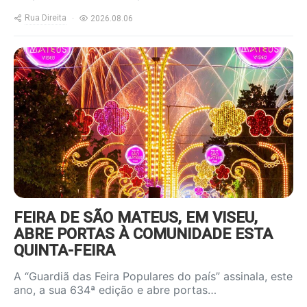
Rua Direita
2026.08.06
https://www.ruadireita.pt/wp-
content/uploads/2025/06/feira-
sao-mateus-800x600.jpg
FEIRA DE SÃO MATEUS, EM VISEU,
ABRE PORTAS À COMUNIDADE ESTA
QUINTA-FEIRA
A “Guardiã das Feira Populares do país” assinala, este
ano, a sua 634ª edição e abre portas…