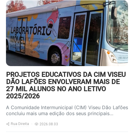
https://www.ruadireita.pt/wp-
content/uploads/2026/08/autocarro-
800x600.jpg
PROJETOS EDUCATIVOS DA CIM VISEU
DÃO LAFÕES ENVOLVERAM MAIS DE
27 MIL ALUNOS NO ANO LETIVO
2025/2026
A Comunidade Intermunicipal (CIM) Viseu Dão Lafões
concluiu mais uma edição dos seus principais…
Rua Direita
2026.08.03