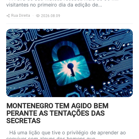
visitantes no primeiro dia da edição de…
Rua Direita
2026.08.09
https://www.ruadireita.pt/wp-
content/uploads/2022/05/cybersecurity-
1-800x600.jpg
MONTENEGRO TEM AGIDO BEM
PERANTE AS TENTAÇÕES DAS
SECRETAS
Há uma lição que tive o privilégio de aprender ao
conviver com alguns dos homens que…