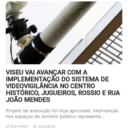
https://www.ruadireita.pt/wp-
content/uploads/2026/08/videov-
800x600.jpg
VISEU VAI AVANÇAR COM A
IMPLEMENTAÇÃO DO SISTEMA DE
VIDEOVIGILÂNCIA NO CENTRO
HISTÓRICO, JUGUEIROS, ROSSIO E RUA
JOÃO MENDES
Projeto de execução foi hoje aprovado. Intervenção
nos espaços de domínio público representa…
Rua Direita
2026.08.06