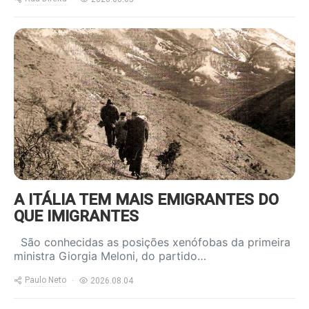
https://www.ruadireita.pt/wp-
content/uploads/2024/05/emigrantes-
a-salto-800x600.jpg
A ITÁLIA TEM MAIS EMIGRANTES DO
QUE IMIGRANTES
São conhecidas as posições xenófobas da primeira
ministra Giorgia Meloni, do partido…
Paulo Neto
2026.08.04