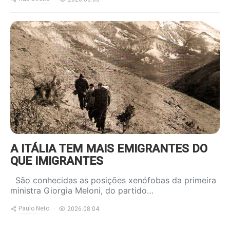
https://www.ruadireita.pt/wp-
content/uploads/2024/05/emigrantes-
a-salto-800x600.jpg
A ITÁLIA TEM MAIS EMIGRANTES DO
QUE IMIGRANTES
São conhecidas as posições xenófobas da primeira
ministra Giorgia Meloni, do partido…
Paulo Neto
2026.08.04