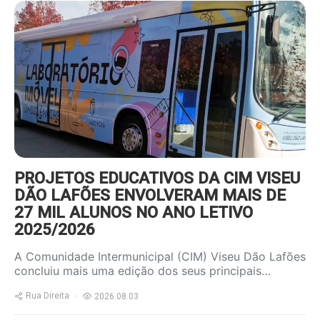
https://www.ruadireita.pt/wp-
content/uploads/2026/08/autocarro-
800x600.jpg
PROJETOS EDUCATIVOS DA CIM VISEU
DÃO LAFÕES ENVOLVERAM MAIS DE
27 MIL ALUNOS NO ANO LETIVO
2025/2026
A Comunidade Intermunicipal (CIM) Viseu Dão Lafões
concluiu mais uma edição dos seus principais…
Rua Direita
2026.08.03