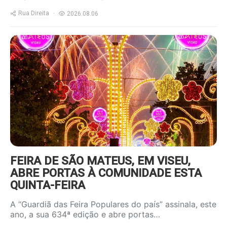
Rua Direita
2026.08.06
https://www.ruadireita.pt/wp-
content/uploads/2025/06/feira-
sao-mateus-800x600.jpg
FEIRA DE SÃO MATEUS, EM VISEU,
ABRE PORTAS À COMUNIDADE ESTA
QUINTA-FEIRA
A “Guardiã das Feira Populares do país” assinala, este
ano, a sua 634ª edição e abre portas…