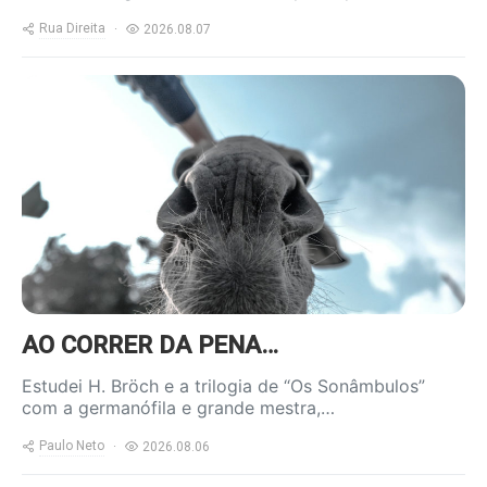
Rua Direita
2026.08.07
https://www.ruadireita.pt/wp-
content/uploads/2020/04/burro-
800x600.jpg
AO CORRER DA PENA…
Estudei H. Bröch e a trilogia de “Os Sonâmbulos”
com a germanófila e grande mestra,…
Paulo Neto
2026.08.06