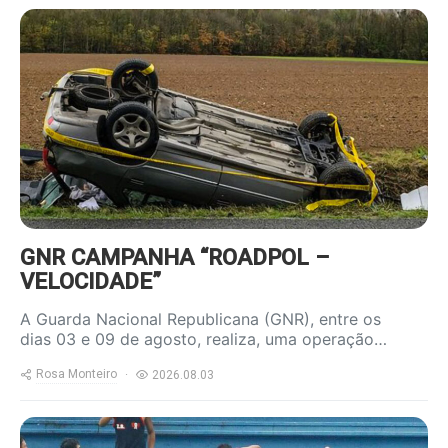
https://www.ruadireita.pt/wp-
content/uploads/2023/04/acidente-
800x600.jpg
GNR CAMPANHA “ROADPOL –
VELOCIDADE”
A Guarda Nacional Republicana (GNR), entre os
dias 03 e 09 de agosto, realiza, uma operação…
Rosa Monteiro
2026.08.03
https://www.ruadireita.pt/wp-