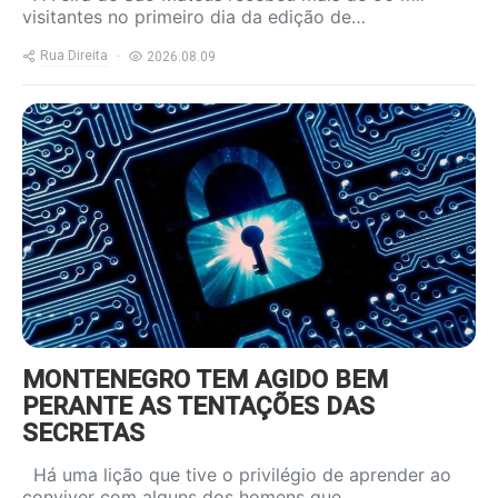
visitantes no primeiro dia da edição de…
Rua Direita
2026.08.09
https://www.ruadireita.pt/wp-
content/uploads/2022/05/cybersecurity-
1-800x600.jpg
MONTENEGRO TEM AGIDO BEM
PERANTE AS TENTAÇÕES DAS
SECRETAS
Há uma lição que tive o privilégio de aprender ao
conviver com alguns dos homens que…