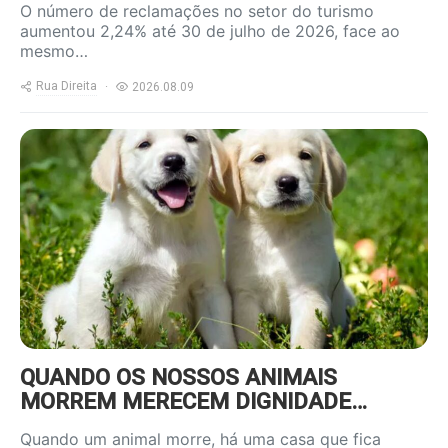
O número de reclamações no setor do turismo
aumentou 2,24% até 30 de julho de 2026, face ao
mesmo…
Rua Direita
2026.08.09
https://www.ruadireita.pt/wp-
content/uploads/2025/05/dog-
800x600.jpg
QUANDO OS NOSSOS ANIMAIS
MORREM MERECEM DIGNIDADE…
Quando um animal morre, há uma casa que fica