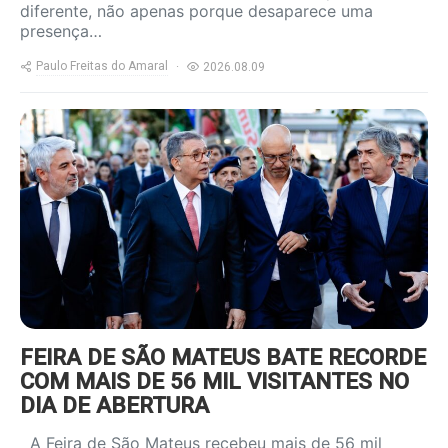
diferente, não apenas porque desaparece uma
presença…
Paulo Freitas do Amaral
2026.08.09
https://www.ruadireita.pt/wp-
content/uploads/2026/08/fsm-
4-800x600.jpg
FEIRA DE SÃO MATEUS BATE RECORDE
COM MAIS DE 56 MIL VISITANTES NO
DIA DE ABERTURA
A Feira de São Mateus recebeu mais de 56 mil