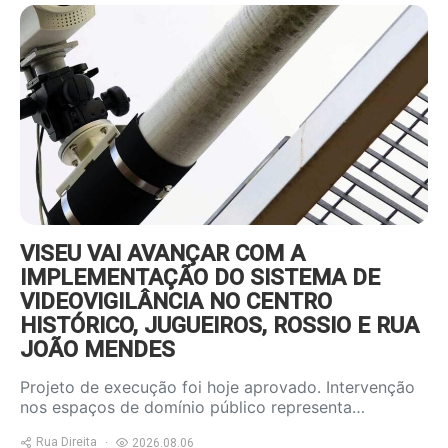
https://www.ruadireita.pt/wp-
content/uploads/2026/08/videov-
800x600.jpg
VISEU VAI AVANÇAR COM A
IMPLEMENTAÇÃO DO SISTEMA DE
VIDEOVIGILÂNCIA NO CENTRO
HISTÓRICO, JUGUEIROS, ROSSIO E RUA
JOÃO MENDES
Projeto de execução foi hoje aprovado. Intervenção
nos espaços de domínio público representa…
Rua Direita
2026.08.06