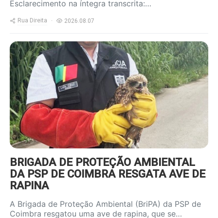
Esclarecimento na íntegra transcrita:…
Rua Direita
2026.08.07
https://www.ruadireita.pt/wp-
content/uploads/2026/08/Ave-
resgatada_1-800x600.jpg
BRIGADA DE PROTEÇÃO AMBIENTAL
DA PSP DE COIMBRA RESGATA AVE DE
RAPINA
A Brigada de Proteção Ambiental (BriPA) da PSP de
Coimbra resgatou uma ave de rapina, que se…