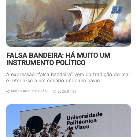
FALSA BANDEIRA: HÁ MUITO UM
INSTRUMENTO POLÍTICO
A expressão “falsa bandeira” vem da tradição do mar
e referia-se a um cenário onde um navio…
Marco Augusto Girão
2026.07.31
https://www.ruadireita.pt/wp-
content/uploads/2026/07/upv-
800x600.jpg