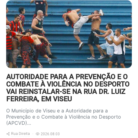
https://www.ruadireita.pt/wp-
content/uploads/2022/09/foot-
violencia-800x600.jpg
AUTORIDADE PARA A PREVENÇÃO E O
COMBATE À VIOLÊNCIA NO DESPORTO
VAI REINSTALAR-SE NA RUA DR. LUIZ
FERREIRA, EM VISEU
O Município de Viseu e a Autoridade para a
Prevenção e o Combate à Violência no Desporto
(APCVD)…
Rua Direita
2026.08.03