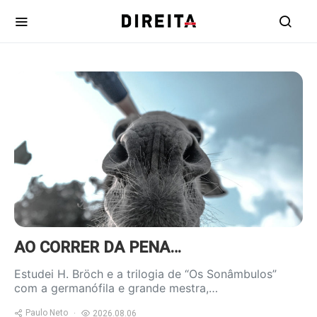
https://www.ruadireita.pt/wp-
content/uploads/2020/04/burro-
800x600.jpg
AO CORRER DA PENA…
Estudei H. Bröch e a trilogia de “Os Sonâmbulos”
com a germanófila e grande mestra,…
Paulo Neto
2026.08.06