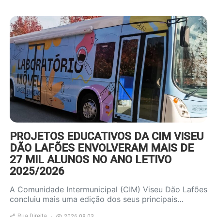
https://www.ruadireita.pt/wp-
content/uploads/2026/08/autocarro-
800x600.jpg
PROJETOS EDUCATIVOS DA CIM VISEU
DÃO LAFÕES ENVOLVERAM MAIS DE
27 MIL ALUNOS NO ANO LETIVO
2025/2026
A Comunidade Intermunicipal (CIM) Viseu Dão Lafões
concluiu mais uma edição dos seus principais…
Rua Direita
2026.08.03