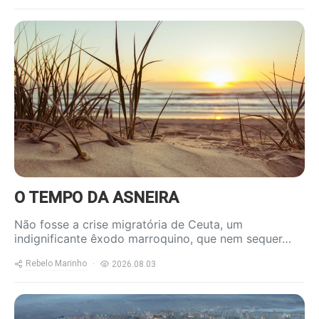
https://www.ruadireita.pt/wp-
content/uploads/2020/05/praia-
1-800x600.jpg
O TEMPO DA ASNEIRA
Não fosse a crise migratória de Ceuta, um
indignificante êxodo marroquino, que nem sequer…
Rebelo Marinho
2026.08.03
https://www.ruadireita.pt/wp-