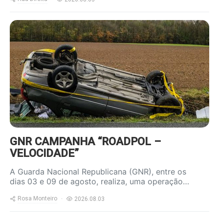
https://www.ruadireita.pt/wp-
content/uploads/2023/04/acidente-
800x600.jpg
GNR CAMPANHA “ROADPOL –
VELOCIDADE”
A Guarda Nacional Republicana (GNR), entre os
dias 03 e 09 de agosto, realiza, uma operação…
Rosa Monteiro
2026.08.03