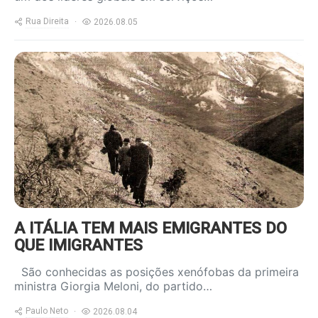
Rua Direita
2026.08.05
https://www.ruadireita.pt/wp-
content/uploads/2024/05/emigrantes-
a-salto-800x600.jpg
A ITÁLIA TEM MAIS EMIGRANTES DO
QUE IMIGRANTES
São conhecidas as posições xenófobas da primeira
ministra Giorgia Meloni, do partido…
Paulo Neto
2026.08.04