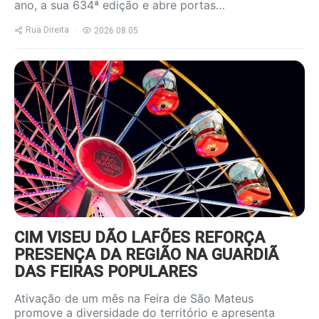
ano, a sua 634ª edição e abre portas…
Rua Direita
2026.08.05
https://www.ruadireita.pt/wp-
content/uploads/2026/08/feira-
s-mateus-800x600.jpg
CIM VISEU DÃO LAFÕES REFORÇA
PRESENÇA DA REGIÃO NA GUARDIÃ
DAS FEIRAS POPULARES
Ativação de um mês na Feira de São Mateus
promove a diversidade do território e apresenta