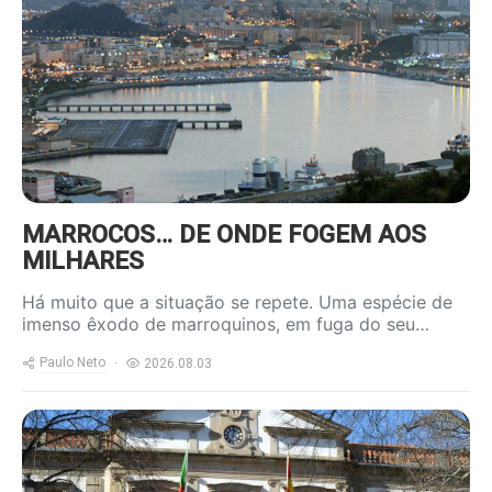
content/uploads/2026/08/ceuta-
800x600.jpg
MARROCOS… DE ONDE FOGEM AOS
MILHARES
Há muito que a situação se repete. Uma espécie de
imenso êxodo de marroquinos, em fuga do seu…
Paulo Neto
2026.08.03
https://www.ruadireita.pt/wp-
content/uploads/2026/01/cmviseu-
800x600.jpg