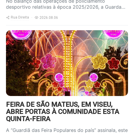
No balanço das operações de policiamento
desportivo relativas à época 2025/2026, a Guarda…
Rua Direita
2026.08.06
https://www.ruadireita.pt/wp-
content/uploads/2025/06/feira-
sao-mateus-800x600.jpg
FEIRA DE SÃO MATEUS, EM VISEU,
ABRE PORTAS À COMUNIDADE ESTA
QUINTA-FEIRA
A “Guardiã das Feira Populares do país” assinala, este