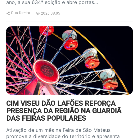
ano, a sua 634ª edição e abre portas…
Rua Direita
2026.08.05
https://www.ruadireita.pt/wp-
content/uploads/2026/08/feira-
s-mateus-800x600.jpg
CIM VISEU DÃO LAFÕES REFORÇA
PRESENÇA DA REGIÃO NA GUARDIÃ
DAS FEIRAS POPULARES
Ativação de um mês na Feira de São Mateus
promove a diversidade do território e apresenta