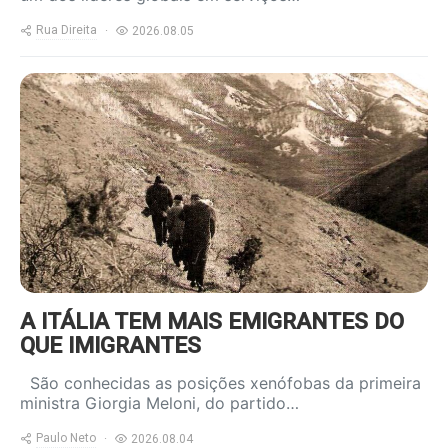
Rua Direita
2026.08.05
https://www.ruadireita.pt/wp-
content/uploads/2024/05/emigrantes-
a-salto-800x600.jpg
A ITÁLIA TEM MAIS EMIGRANTES DO
QUE IMIGRANTES
São conhecidas as posições xenófobas da primeira
ministra Giorgia Meloni, do partido…
Paulo Neto
2026.08.04