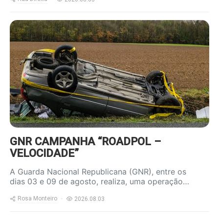
https://www.ruadireita.pt/wp-
content/uploads/2023/04/acidente-
800x600.jpg
GNR CAMPANHA “ROADPOL –
VELOCIDADE”
A Guarda Nacional Republicana (GNR), entre os
dias 03 e 09 de agosto, realiza, uma operação…
Rosa Monteiro
2026.08.03