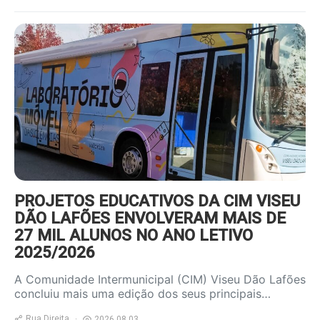
https://www.ruadireita.pt/wp-
content/uploads/2026/08/autocarro-
800x600.jpg
PROJETOS EDUCATIVOS DA CIM VISEU
DÃO LAFÕES ENVOLVERAM MAIS DE
27 MIL ALUNOS NO ANO LETIVO
2025/2026
A Comunidade Intermunicipal (CIM) Viseu Dão Lafões
concluiu mais uma edição dos seus principais…
Rua Direita
2026.08.03