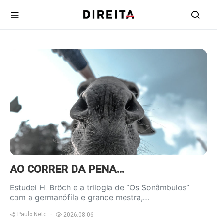
https://www.ruadireita.pt/wp-
content/uploads/2020/04/burro-
800x600.jpg
AO CORRER DA PENA…
Estudei H. Bröch e a trilogia de “Os Sonâmbulos”
com a germanófila e grande mestra,…
Paulo Neto
2026.08.06