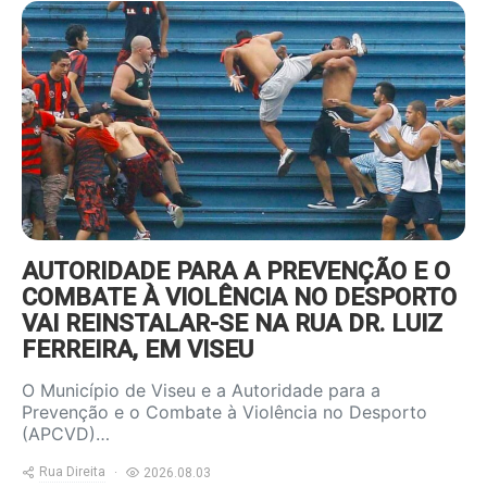
https://www.ruadireita.pt/wp-
content/uploads/2022/09/foot-
violencia-800x600.jpg
AUTORIDADE PARA A PREVENÇÃO E O
COMBATE À VIOLÊNCIA NO DESPORTO
VAI REINSTALAR-SE NA RUA DR. LUIZ
FERREIRA, EM VISEU
O Município de Viseu e a Autoridade para a
Prevenção e o Combate à Violência no Desporto
(APCVD)…
Rua Direita
2026.08.03