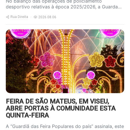
No balanço das operações de policiamento
desportivo relativas à época 2025/2026, a Guarda…
Rua Direita
2026.08.06
https://www.ruadireita.pt/wp-
content/uploads/2025/06/feira-
sao-mateus-800x600.jpg
FEIRA DE SÃO MATEUS, EM VISEU,
ABRE PORTAS À COMUNIDADE ESTA
QUINTA-FEIRA
A “Guardiã das Feira Populares do país” assinala, este