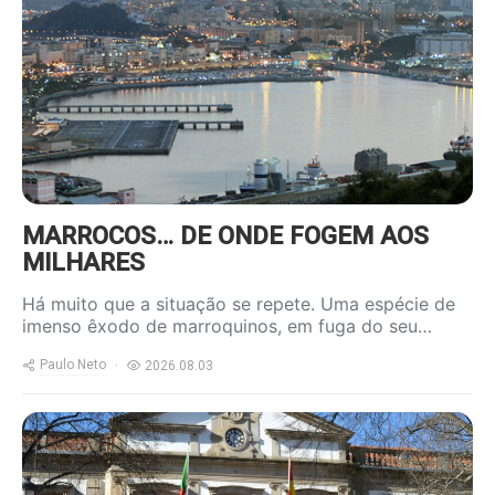
content/uploads/2026/08/ceuta-
800x600.jpg
MARROCOS… DE ONDE FOGEM AOS
MILHARES
Há muito que a situação se repete. Uma espécie de
imenso êxodo de marroquinos, em fuga do seu…
Paulo Neto
2026.08.03
https://www.ruadireita.pt/wp-
content/uploads/2026/01/cmviseu-
800x600.jpg