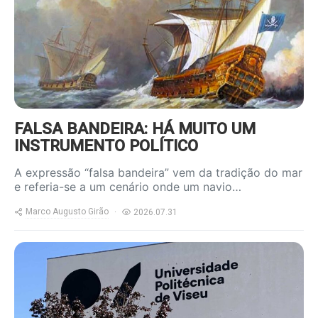
FALSA BANDEIRA: HÁ MUITO UM
INSTRUMENTO POLÍTICO
A expressão “falsa bandeira” vem da tradição do mar
e referia-se a um cenário onde um navio…
Marco Augusto Girão
2026.07.31
https://www.ruadireita.pt/wp-
content/uploads/2026/07/upv-
800x600.jpg