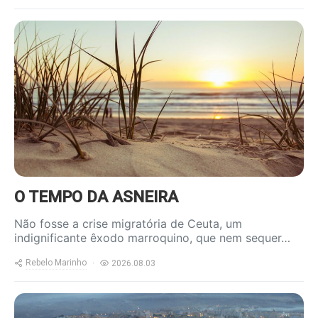
https://www.ruadireita.pt/wp-
content/uploads/2020/05/praia-
1-800x600.jpg
O TEMPO DA ASNEIRA
Não fosse a crise migratória de Ceuta, um
indignificante êxodo marroquino, que nem sequer…
Rebelo Marinho
2026.08.03
https://www.ruadireita.pt/wp-