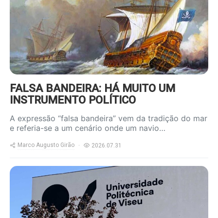
FALSA BANDEIRA: HÁ MUITO UM
INSTRUMENTO POLÍTICO
A expressão “falsa bandeira” vem da tradição do mar
e referia-se a um cenário onde um navio…
Marco Augusto Girão
2026.07.31
https://www.ruadireita.pt/wp-
content/uploads/2026/07/upv-
800x600.jpg