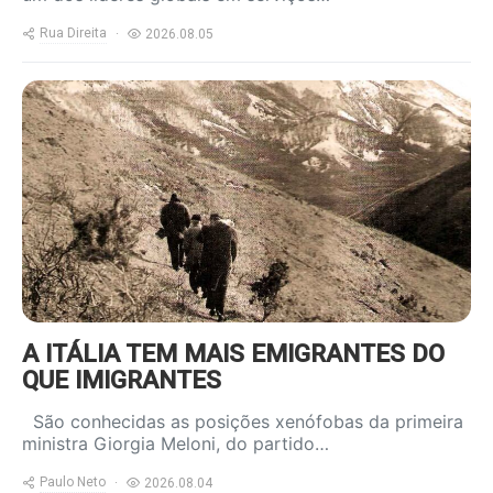
Rua Direita
2026.08.05
https://www.ruadireita.pt/wp-
content/uploads/2024/05/emigrantes-
a-salto-800x600.jpg
A ITÁLIA TEM MAIS EMIGRANTES DO
QUE IMIGRANTES
São conhecidas as posições xenófobas da primeira
ministra Giorgia Meloni, do partido…
Paulo Neto
2026.08.04