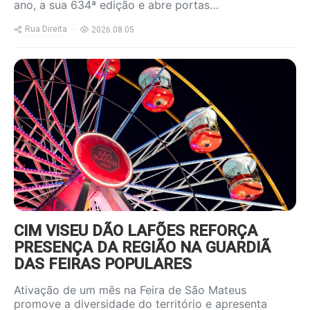
ano, a sua 634ª edição e abre portas…
Rua Direita
2026.08.05
https://www.ruadireita.pt/wp-
content/uploads/2026/08/feira-
s-mateus-800x600.jpg
CIM VISEU DÃO LAFÕES REFORÇA
PRESENÇA DA REGIÃO NA GUARDIÃ
DAS FEIRAS POPULARES
Ativação de um mês na Feira de São Mateus
promove a diversidade do território e apresenta