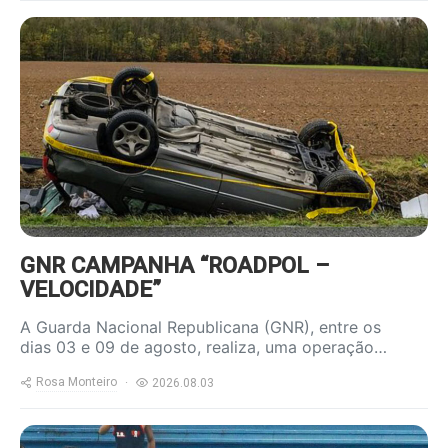
https://www.ruadireita.pt/wp-
content/uploads/2023/04/acidente-
800x600.jpg
GNR CAMPANHA “ROADPOL –
VELOCIDADE”
A Guarda Nacional Republicana (GNR), entre os
dias 03 e 09 de agosto, realiza, uma operação…
Rosa Monteiro
2026.08.03
https://www.ruadireita.pt/wp-