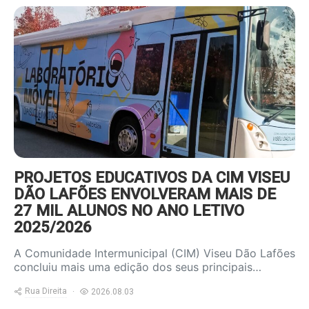
https://www.ruadireita.pt/wp-
content/uploads/2026/08/autocarro-
800x600.jpg
PROJETOS EDUCATIVOS DA CIM VISEU
DÃO LAFÕES ENVOLVERAM MAIS DE
27 MIL ALUNOS NO ANO LETIVO
2025/2026
A Comunidade Intermunicipal (CIM) Viseu Dão Lafões
concluiu mais uma edição dos seus principais…
Rua Direita
2026.08.03