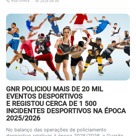
Rua Direita
2026.08.06
https://www.ruadireita.pt/wp-
content/uploads/2022/01/desporto-
800x600.jpg
GNR POLICIOU MAIS DE 20 MIL
EVENTOS DESPORTIVOS
E REGISTOU CERCA DE 1 500
INCIDENTES DESPORTIVOS NA ÉPOCA
2025/2026
No balanço das operações de policiamento
desportivo relativas à época 2025/2026, a Guarda…