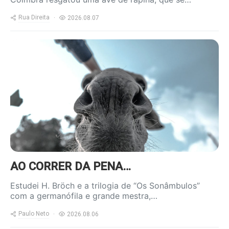
Rua Direita
2026.08.07
https://www.ruadireita.pt/wp-
content/uploads/2020/04/burro-
800x600.jpg
AO CORRER DA PENA…
Estudei H. Bröch e a trilogia de “Os Sonâmbulos”
com a germanófila e grande mestra,…
Paulo Neto
2026.08.06