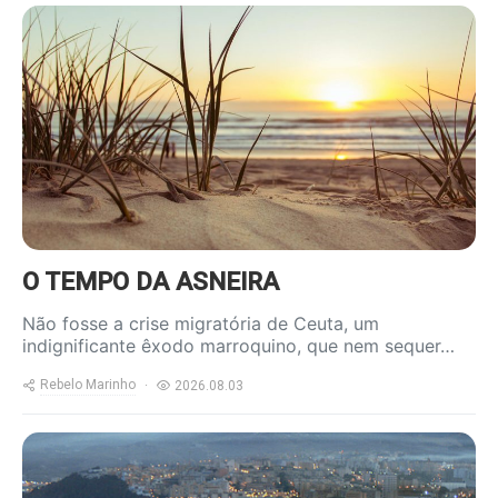
https://www.ruadireita.pt/wp-
content/uploads/2020/05/praia-
1-800x600.jpg
O TEMPO DA ASNEIRA
Não fosse a crise migratória de Ceuta, um
indignificante êxodo marroquino, que nem sequer…
Rebelo Marinho
2026.08.03
https://www.ruadireita.pt/wp-
content/uploads/2026/08/ceuta-