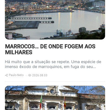
800x600.jpg
MARROCOS… DE ONDE FOGEM AOS
MILHARES
Há muito que a situação se repete. Uma espécie de
imenso êxodo de marroquinos, em fuga do seu…
Paulo Neto
2026.08.03
https://www.ruadireita.pt/wp-
content/uploads/2026/01/cmviseu-
800x600.jpg