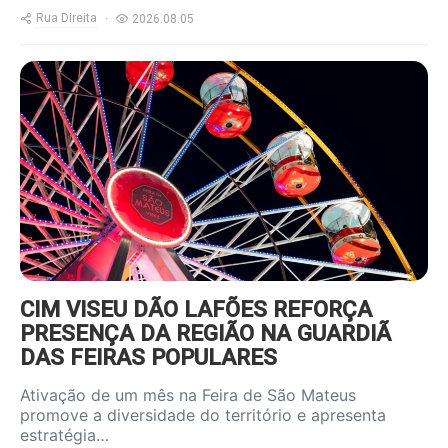
Rua Direita
2026.08.05
https://www.ruadireita.pt/wp-
content/uploads/2026/08/feira-
s-mateus-800x600.jpg
CIM VISEU DÃO LAFÕES REFORÇA
PRESENÇA DA REGIÃO NA GUARDIÃ
DAS FEIRAS POPULARES
Ativação de um mês na Feira de São Mateus
promove a diversidade do território e apresenta
estratégia…