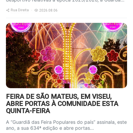
Rua Direita
2026.08.06
https://www.ruadireita.pt/wp-
content/uploads/2025/06/feira-
sao-mateus-800x600.jpg
FEIRA DE SÃO MATEUS, EM VISEU,
ABRE PORTAS À COMUNIDADE ESTA
QUINTA-FEIRA
A “Guardiã das Feira Populares do país” assinala, este
ano, a sua 634ª edição e abre portas…