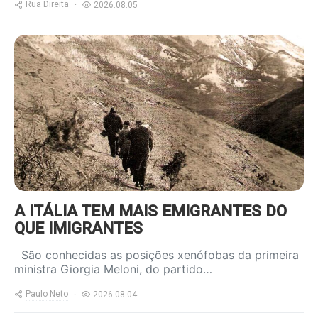
Rua Direita
2026.08.05
https://www.ruadireita.pt/wp-
content/uploads/2024/05/emigrantes-
a-salto-800x600.jpg
A ITÁLIA TEM MAIS EMIGRANTES DO
QUE IMIGRANTES
São conhecidas as posições xenófobas da primeira
ministra Giorgia Meloni, do partido…
Paulo Neto
2026.08.04