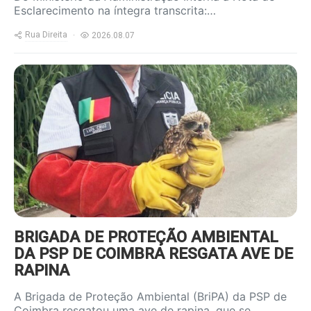
Esclarecimento na íntegra transcrita:…
Rua Direita
2026.08.07
https://www.ruadireita.pt/wp-
content/uploads/2026/08/Ave-
resgatada_1-800x600.jpg
BRIGADA DE PROTEÇÃO AMBIENTAL
DA PSP DE COIMBRA RESGATA AVE DE
RAPINA
A Brigada de Proteção Ambiental (BriPA) da PSP de
Coimbra resgatou uma ave de rapina, que se…