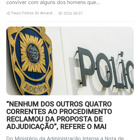
conviver com alguns dos homens que…
Paulo Freitas do Amaral
2026.08.07
https://www.ruadireita.pt/wp-
content/uploads/2026/08/pjota-
800x600.jpg
“NENHUM DOS OUTROS QUATRO
CORRENTES AO PROCEDIMENTO
RECLAMOU DA PROPOSTA DE
ADJUDICAÇÃO”, REFERE O MAI
Do Ministério da Administração Interna a Nota de