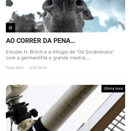
AO CORRER DA PENA…
Estudei H. Bröch e a trilogia de “Os Sonâmbulos”
com a germanófila e grande mestra,…
Paulo Neto
2026.08.06
Última Hora