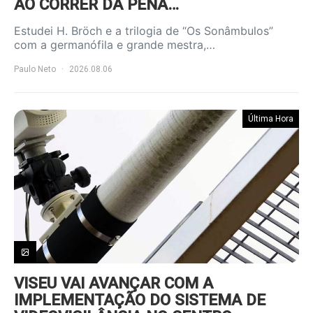
AO CORRER DA PENA…
Estudei H. Bröch e a trilogia de “Os Sonâmbulos”
com a germanófila e grande mestra,…
Paulo Neto
2026.08.06
Última Hora
VISEU VAI AVANÇAR COM A
IMPLEMENTAÇÃO DO SISTEMA DE