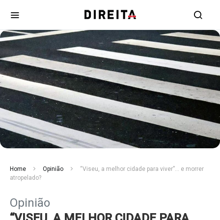
Home
Opinião
“Viseu, a melhor cidade para viver”… e morrer
atropelado?
Opinião
“VISEU, A MELHOR CIDADE PARA