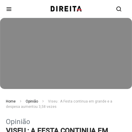
Home
Opinião
Viseu : A Festa continua em grande e a
despesa aumentou 3,58 vezes
Opinião
VISEU : A FESTA CONTINUA EM