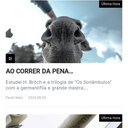
Última Hora
AO CORRER DA PENA…
Estudei H. Bröch e a trilogia de “Os Sonâmbulos”
com a germanófila e grande mestra,…
Paulo Neto
2026.08.06
Última Hora