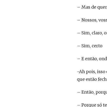
– Mas de que
– Nossos, vos
– Sim, claro, o
– Sim, certo
– E então, ond
-Ah pois, isso
que estão fech
– Então, porqu
– Porque só t