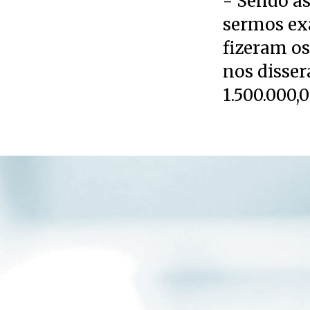
- Sendo as
sermos exa
fizeram o
nos disser
1.500.000,