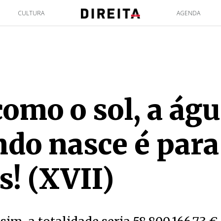
CULTURA
AGENDA
como o sol, a ág
do nasce é para
s! (XVII)