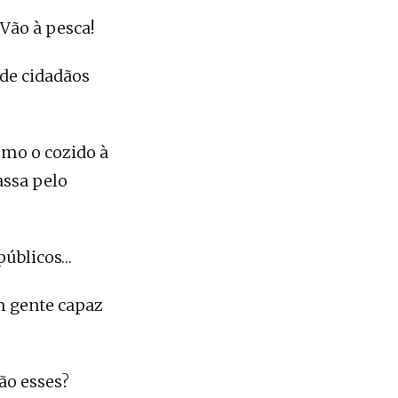
Vão à pesca!
de cidadãos
omo o cozido à
assa pelo
públicos…
êm gente capaz
ão esses?