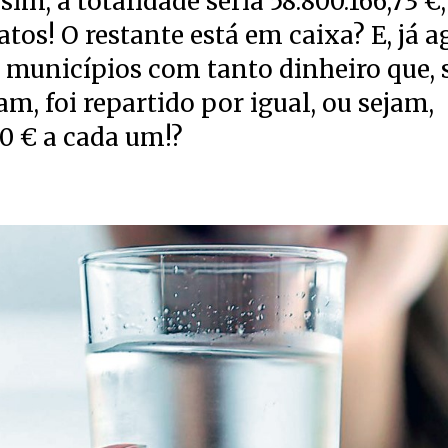
sim, a totalidade seria 58.800.166,73 €
tos! O restante está em caixa? E, já a
s municípios com tanto dinheiro que,
am, foi repartido por igual, ou sejam,
00 € a cada um!?