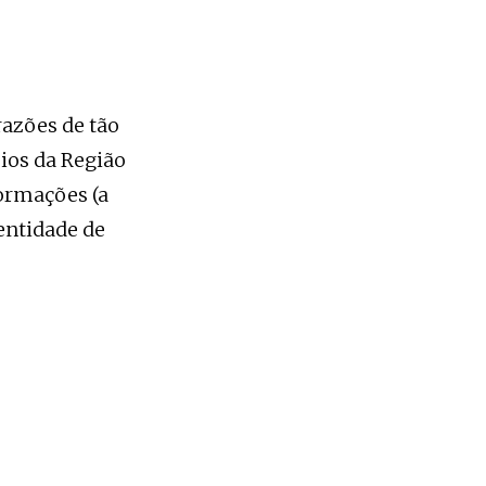
razões de tão
pios da Região
formações (a
entidade de