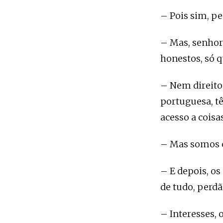
– Pois sim, p
– Mas, senhor
honestos, só q
– Nem direito
portuguesa, t
acesso a cois
– Mas somos c
– E depois, os
de tudo, perdã
– Interesses, 