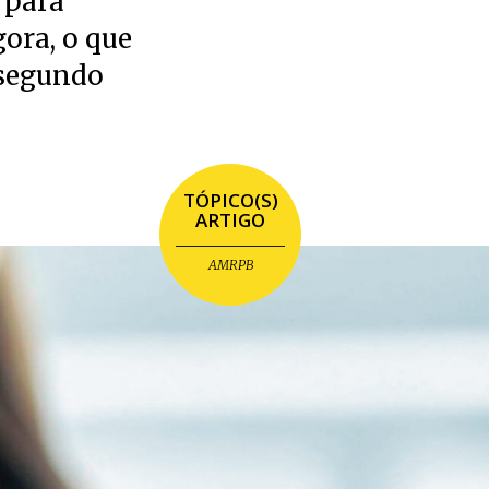
, para
gora, o que
 segundo
TÓPICO(S)
ARTIGO
AMRPB