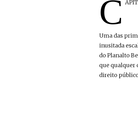
C
APÍT
Uma das prime
inusitada esca
do Planalto Be
que qualquer c
direito público