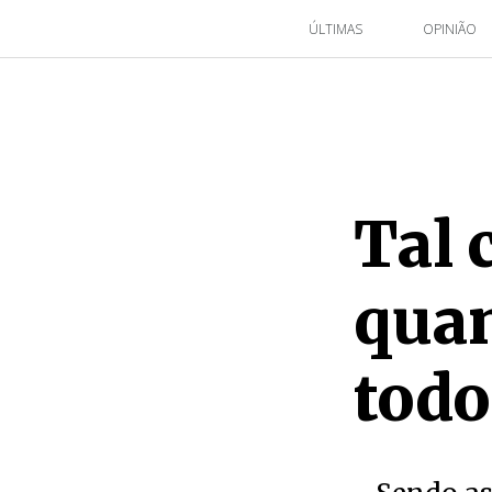
ÚLTIMAS
OPINIÃO
Tal 
quan
todo