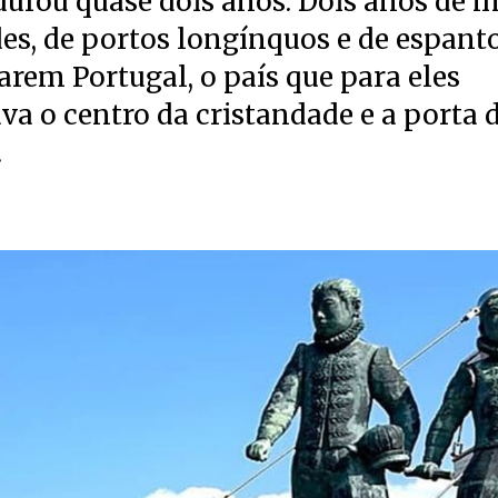
urou quase dois anos. Dois anos de m
s, de portos longínquos e de espanto
arem Portugal, o país que para eles
va o centro da cristandade e a porta 
.