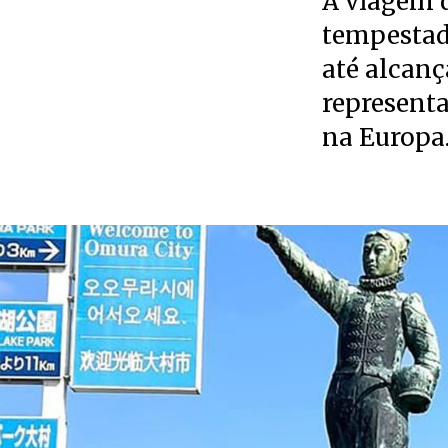
A viagem d
tempestade
até alcanç
representa
na Europa