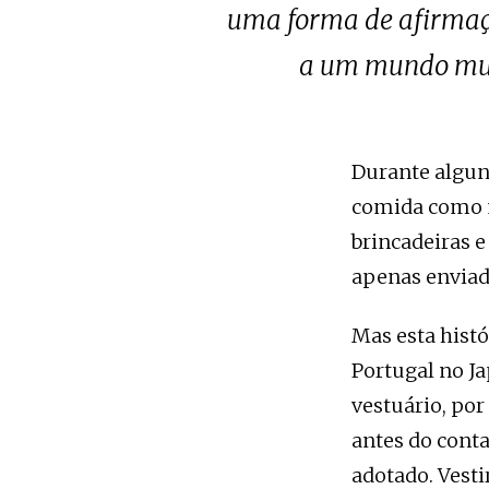
uma forma de afirmação
a um mundo muit
Durante algun
comida como ma
brincadeiras 
apenas enviad
Mas esta hist
Portugal no J
vestuário, por
antes do cont
adotado. Vest