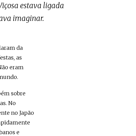
Viçosa estava ligada
ava imaginar.
alaram da
estas, as
 Não eram
 mundo.
mbém sobre
as. No
tente no Japão
rapidamente
banos e