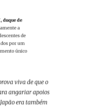
I, duque de
icamente a
lescentes de
idos por um
momento único
prova viva de que o
ara angariar apoios
o Japão era também