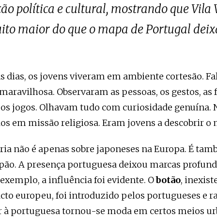
 política e cultural, mostrando que Vila 
o maior do que o mapa de Portugal deix
s dias, os jovens viveram em ambiente cortesão. F
ravilhosa. Observaram as pessoas, os gestos, as f
e os jogos. Olhavam tudo com curiosidade genuína.
os em missão religiosa. Eram jovens a descobrir o
ória não é apenas sobre japoneses na Europa. É ta
apão. A presença portuguesa deixou marcas profund
 exemplo, a influência foi evidente. O
botão
, inexis
acto europeu, foi introduzido pelos portugueses e 
ir à portuguesa tornou-se moda em certos meios ur