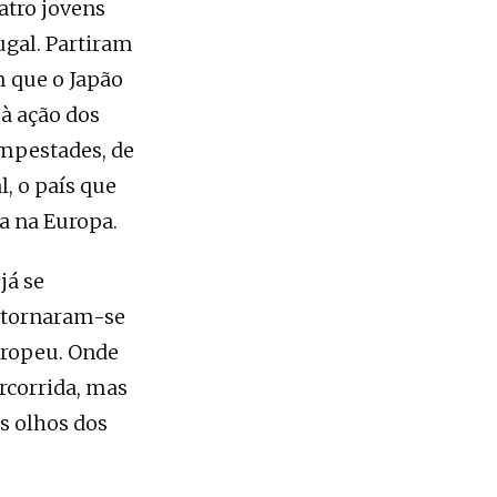
atro jovens
gal. Partiram
 que o Japão
 à ação dos
empestades, de
, o país que
da na Europa.
já se
e tornaram-se
uropeu. Onde
rcorrida, mas
s olhos dos