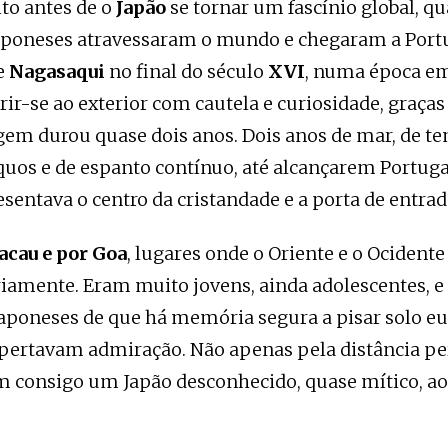
ito antes de o
Japão
se tornar um fascínio global, qu
aponeses atravessaram o mundo e chegaram a Portu
e
Nagasaqui
no final do século
XVI
, numa época em
ir-se ao exterior com cautela e curiosidade, graças
agem durou quase dois anos. Dois anos de mar, de t
uos e de espanto contínuo, até alcançarem Portugal
esentava o centro da cristandade e a porta de entra
cau e por Goa
, lugares onde o Oriente e o Ocidente 
iamente. Eram muito jovens, ainda adolescentes, 
japoneses de que há memória segura a pisar solo e
ertavam admiração. Não apenas pela distância pe
m consigo um Japão desconhecido, quase mítico, ao