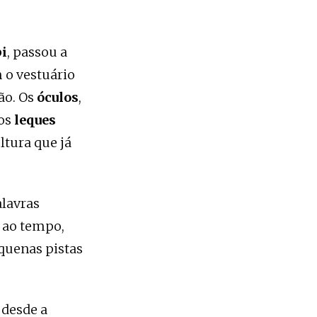
bi
, passou a
 o vestuário
ão. Os
óculos
,
 os
leques
tura que já
lavras
 ao tempo,
equenas pistas
 desde a