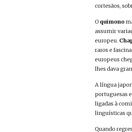
cortesãos, sob
O
quimono
ma
assumir variaç
europeu.
Cha
raros e fascin
europeus cheg
lhes dava gran
A língua japo
portuguesas e
ligadas à comi
linguísticas q
Quando regres