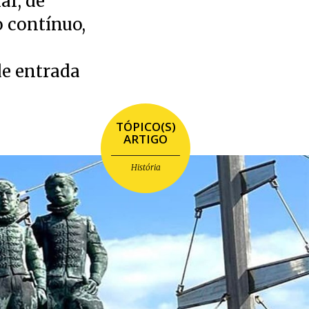
ar, de
 contínuo,
de entrada
TÓPICO(S)
ARTIGO
História