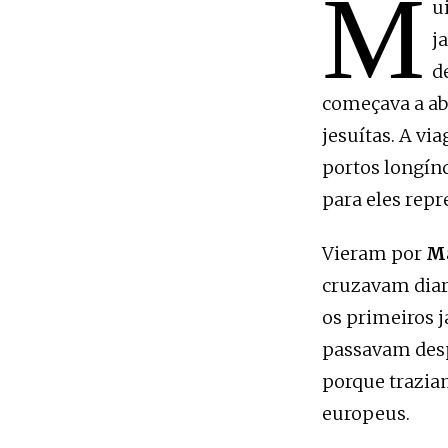
M
u
j
d
começava a abr
jesuítas. A vi
portos longínq
para eles repr
Vieram por
Ma
cruzavam diar
os primeiros 
passavam desp
porque trazia
europeus.