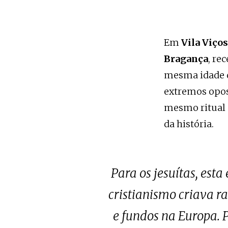
Em
Vila Viço
Bragança
, re
mesma idade q
extremos opos
mesmo ritual 
da história.
Para os jesuítas, est
cristianismo criava r
e fundos na Europa. 