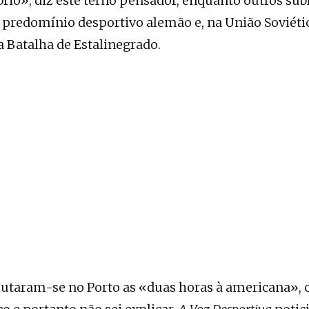
brio», diz este terno pensador, enquanto outros su
do predomínio desportivo alemão e, na União Soviét
a Batalha de Estalinegrado.
sputaram-se no Porto as «duas horas à americana»,