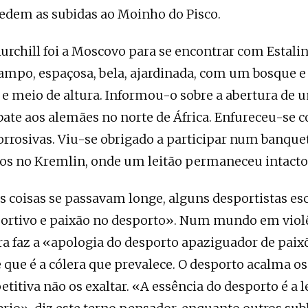
edem as subidas ao Moinho do Pisco.
urchill foi a Moscovo para se encontrar com Estali
campo, espaçosa, bela, ajardinada, com um bosque e
 e meio de altura. Informou-o sobre a abertura de
ate aos alemães no norte de África. Enfureceu-se 
orrosivas. Viu-se obrigado a participar num banque
os no Kremlin, onde um leitão permaneceu intacto
s coisas se passavam longe, alguns desportistas es
portivo e paixão no desporto». Num mundo em viol
ra faz a «apologia do desporto apaziguador de pai
que é a cólera que prevalece. O desporto acalma os
titiva não os exaltar. «A essência do desporto é a l