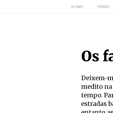
ÚLTIMAS
OPINIÃO
Os f
Deixem-me
medito na
tempo. Par
estradas b
entanto as