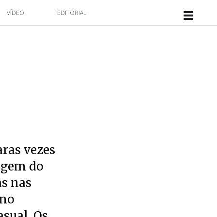
VÍDEO
EDITORIAL
ras vezes
sagem do
as nas
 no
sual. Os