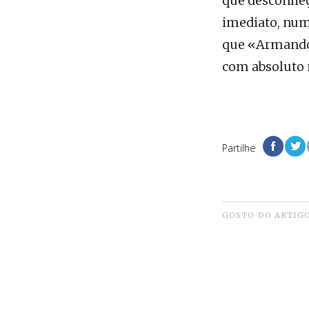
que desconheço
imediato, numa
que «Armando 
com absoluto
Partilhe
GOSTO DO ARTIG