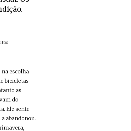
ndição.
utos
 na escolha
e bicicletas
ntanto as
lavam do
a. Ele sente
a a abandonou.
rimavera,