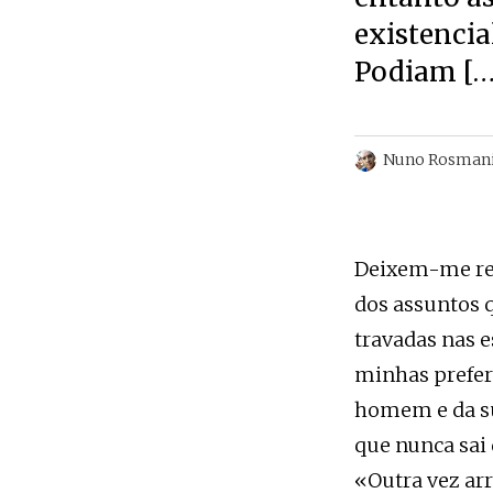
existencia
Podiam […
Nuno Rosman
Deixem-me rem
dos assuntos q
travadas nas e
minhas preferê
homem e da sua
que nunca sai 
«Outra vez ar