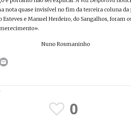
 e portanto não sei explicar.
A Voz Desportiva
notic
 nota quase invisível no fim da terceira coluna da
Esteves e Manuel Herdeiro, do Sangalhos, foram o
 merecimento».
Nuno Rosmaninho
O
0