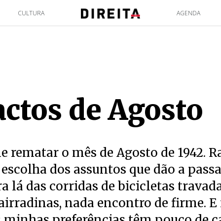
CULTURA
AGENDA
actos de Agosto
 rematar o mês de Agosto de 1942. Ra
 escolha dos assuntos que dão a pas
a lá das corridas de bicicletas travad
airradinas, nada encontro de firme. E
 minhas preferências têm pouco de ca