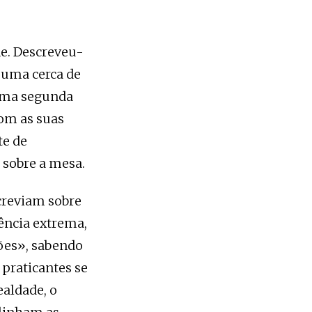
ne. Descreveu-
 uma cerca de
 uma segunda
com as suas
te de
 sobre a mesa.
creviam sobre
ência extrema,
xões», sabendo
 praticantes se
ealdade, o