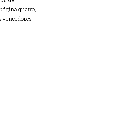
iou de
 página quatro,
s vencedores,