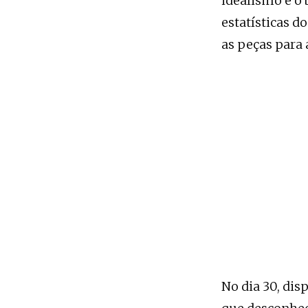
idealismo e o 
estatísticas 
as peças para 
No dia 30, di