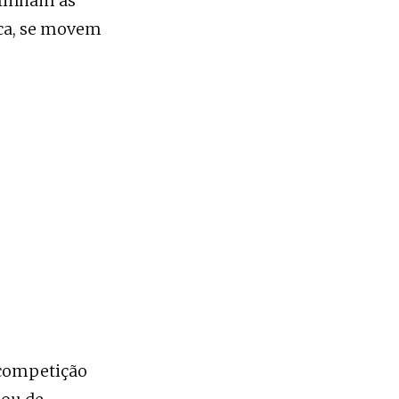
blinham as
ica, se movem
 competição