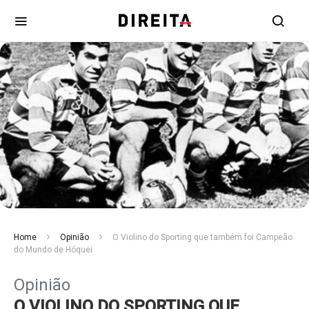
Home
Opinião
O Violino do Sporting que também foi Campeão
do Mundo de Hóquei
Opinião
O VIOLINO DO SPORTING QUE