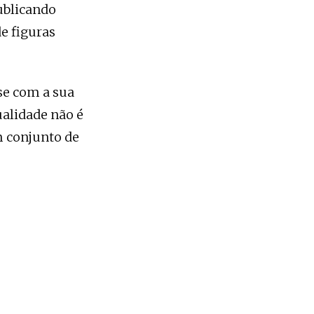
ublicando
e figuras
se com a sua
ualidade não é
m conjunto de