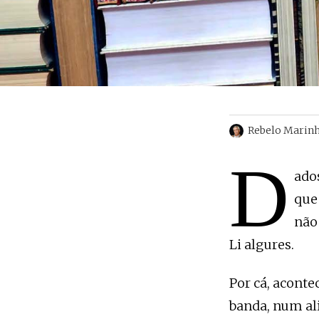
Rebelo Marin
D
ado
que
não
Li algures.
Por cá, aconte
banda, num al