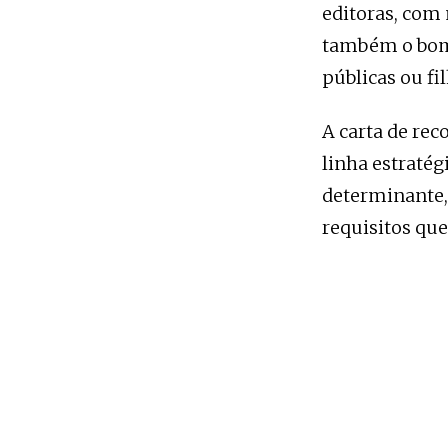
editoras, com
também o bom,
públicas ou fi
A carta de rec
linha estraté
determinante,
requisitos qu