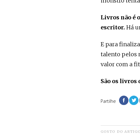
monstro tenta
Livros não é 
escritor.
Há um
E para finaliz
talento pelos 
valor com a fi
São os livros
Partilhe
GOSTO DO ARTIG