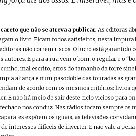
g força até aos ossos. É miserável, mas é 
careto que não se atreva a publicar.
As editoras a
agam o livro. Ficam todos satisfeitos, nesta impura 
 editoras não correm riscos. O lucro está garantido 
autores. E para a rua vem o bom, o regular e o “bo
scunho, mal escrito, erros do tamanho da torre sine
mpia aliança e num pasodoble das touradas as gran
ndam de acordo com os mesmos critérios: livros qu
er. E não há meio de sair deste ciclo vicioso para on
echado nos conduz. Nas rádios tocam sempre os 
scaparates expõem os iguais, as televisões convida
de interesses difíceis de inverter. E não vale a pena