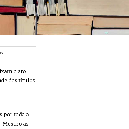
os
eixam claro
de dos títulos
s por toda a
o. Mesmo as