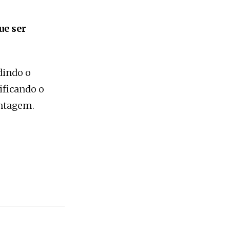
ue ser
edindo o
ificando o
antagem.