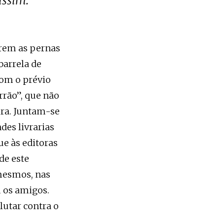
assim.
brem as pernas
barrela de
com o prévio
rrão”, que não
ira. Juntam-se
des livrarias
e às editoras
de este
mesmos, nas
m os amigos.
 lutar contra o