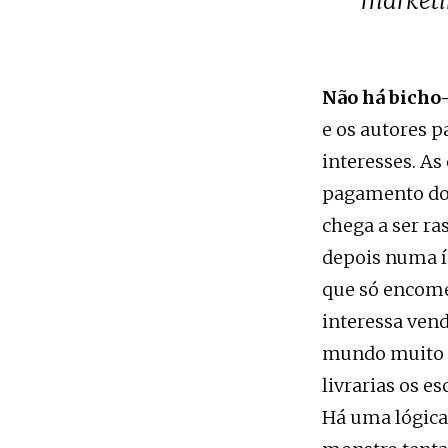
marketin
Não há bicho-
e os autores p
interesses. As
pagamento dos 
chega a ser ra
depois numa í
que só encome
interessa vend
mundo muito f
livrarias os e
Há uma lógica 