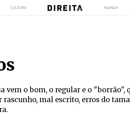
CULTURA
AGENDA
os
ua vem o bom, o regular e o "borrão",
r rascunho, mal escrito, erros do tam
ra.