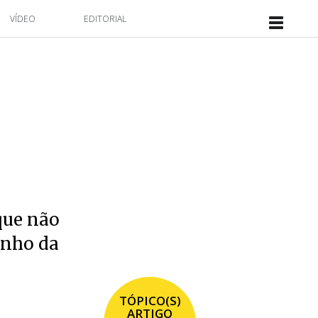
VÍDEO
EDITORIAL
 que não
anho da
TÓPICO(S)
ARTIGO