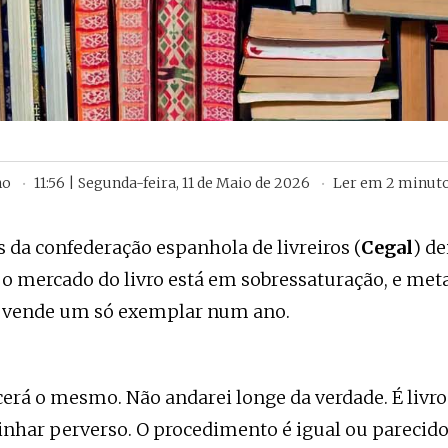
ho
11:56 | Segunda-feira, 11 de Maio de 2026
Ler em
2
minut
s da confederação espanhola de livreiros (
Cegal
) d
 o mercado do livro está em sobressaturação, e meta
 vende um só exemplar num ano.
cerá o mesmo. Não andarei longe da verdade. É livro
inhar perverso. O procedimento é igual ou parecid