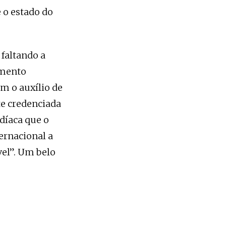
 o estado do
 faltando a
imento
m o auxílio de
e credenciada
díaca que o
ernacional a
vel”. Um belo