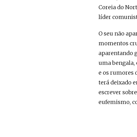
Coreia do Nort
líder comunist
O seu não apar
momentos cruc
aparentando g
uma bengala, 
e os rumores 
terá deixado 
escrever sobr
eufemismo, c