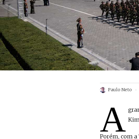
Paulo Neto
A
gra
Kim
Porém, com a “