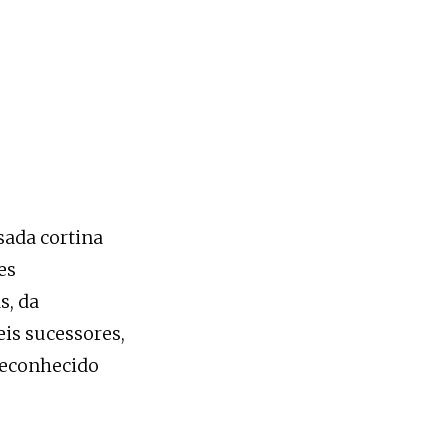
sada cortina
es
s, da
is sucessores,
 reconhecido