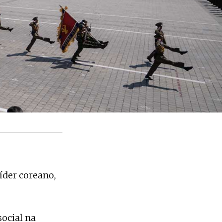
íder coreano,
social na