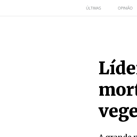
ÚLTIMAS
OPINIÃO
Líde
mort
vege