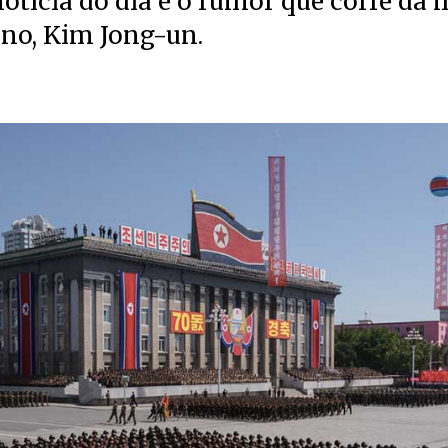
otícia do dia é o rumor que corre da 
ano, Kim Jong-un.