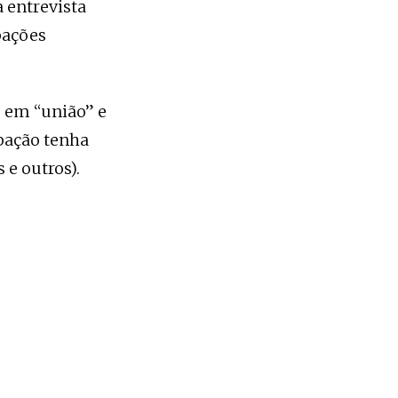
a entrevista
pações
se em “união” e
upação tenha
 e outros).