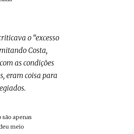
iticava o “excesso
imitando Costa,
 com as condições
es, eram coisa para
legiados.
o são apenas
rdeu meio