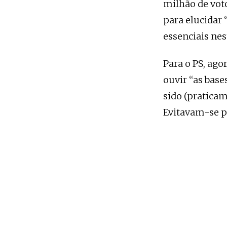
milhão de voto
para elucidar
essenciais ne
Para o PS, ago
ouvir “as base
sido (praticam
Evitavam-se pr