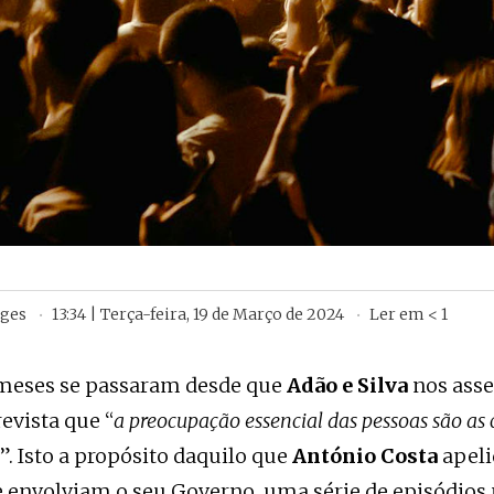
rges
13:34 | Terça-feira, 19 de Março de 2024
Ler em
< 1
 meses se passaram desde que
Adão e Silva
nos ass
evista que “
a preocupação essencial das pessoas são as 
”. Isto a propósito daquilo que
António Costa
apeli
e envolviam o seu Governo, uma série de episódios