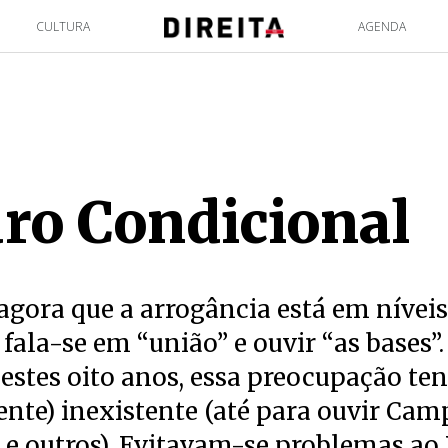
CULTURA
AGENDA
ro Condicional
 agora que a arrogância está em níveis
, fala-se em “união” e ouvir “as bases”
estes oito anos, essa preocupação te
nte) inexistente (até para ouvir Cam
e outros). Evitavam-se problemas ao P