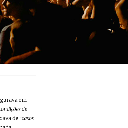
egurava em
condições de
dava de “
casos
 nada