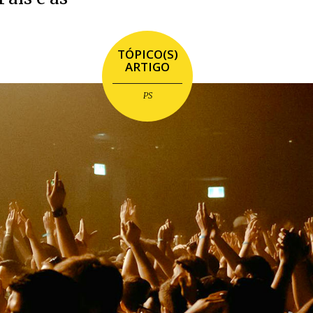
TÓPICO(S)
ARTIGO
PS