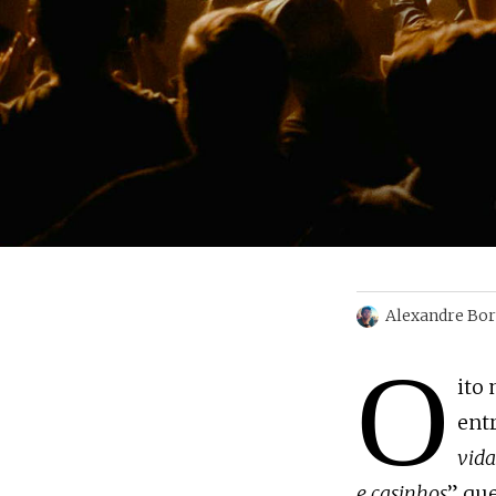
Alexandre Bo
O
ito
entr
vida
e casinhos
” qu