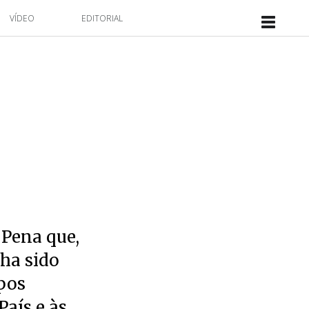
VÍDEO
EDITORIAL
. Pena que,
nha sido
pos
aís e às