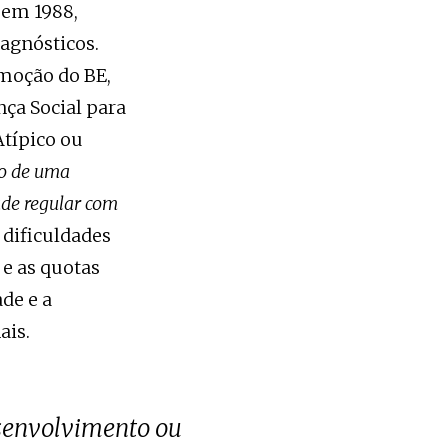
 em 1988,
iagnósticos.
 moção do BE,
nça Social para
típico ou
ão de uma
ade regular com
 dificuldades
 e as quotas
de e a
ais.
senvolvimento ou