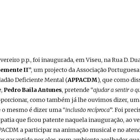
vereiro p.p., foi inaugurada, em Viseu, na Rua D. Dua
emente II
”, um projecto da Associação Portuguesa 
adão Deficiente Mental (
APPACDM
), que como dis
e,
Pedro Baila Antunes
, pretende “
ajudar a sentir o q
roporcionar, como também já lhe ouvimos dizer, um
e o mesmo é dizer uma “
inclusão recíproca
”. Foi prec
mpatia que ficou patente naquela inauguração, ao v
PACDM a participar na animação musical e no ate
ser garantido por eles, num ambiente acolhedor que