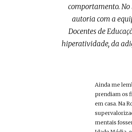
comportamento. No l
autoria com a equi
Docentes de Educação
hiperatividade, da adi
Ainda me lembr
prendiam os f
em casa. Na R
supervalorizaç
mentais foss
Idade Média, e