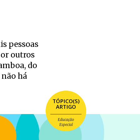
is pessoas
por outros
Gamboa, do
; não há
TÓPICO(S)
ARTIGO
Educação
Especial