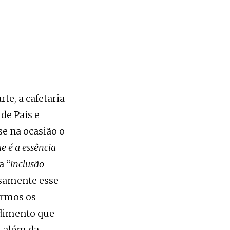
rte, a cafetaria
de Pais e
se na ocasião o
ue é a essência
a “
inclusão
isamente esse
ermos os
ndimento que
, além da