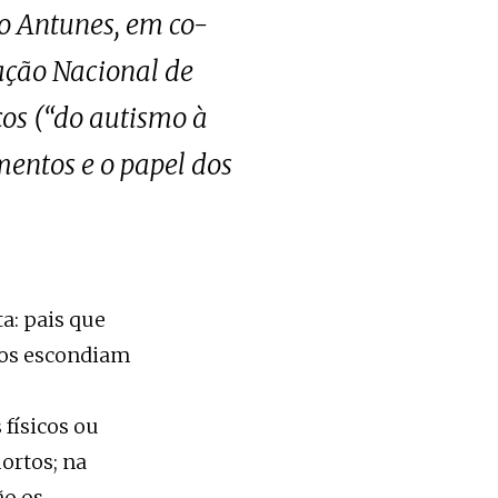
o Antunes, em co-
iação Nacional de
cos (“do autismo à
amentos e o papel dos
a: pais que
 os escondiam
 físicos ou
ortos; na
ão os