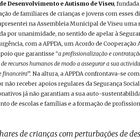
 de Desenvolvimento e Autismo de Viseu
, fundada
ação de familiares de crianças e jovens com esses d
, apresentei na Assembleia Municipal de Viseu uma
da por unanimidade, no sentido de apelar à Segura
 urgência, com a APPDA, um Acordo de Cooperação A
apoio que garantisse “
a profissionalização e contrataç
a de recursos humanos de modo a assegurar a sua activid
e financeira
”. Na altura, a APPDA confrontava-se com
or não receber apoios regulares da Segurança Social
onativos já não garantiam a sua auto-sustentabilida
nto de escolas e famílias e a formação de profission
hares de crianças com perturbações de de