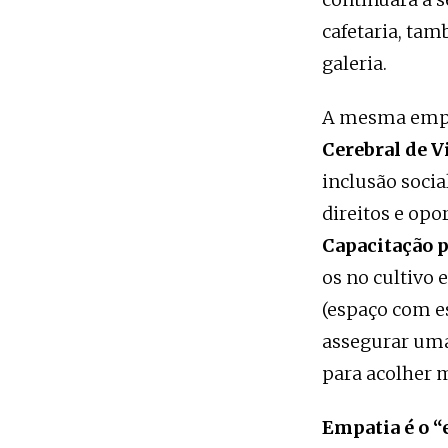
cafetaria, ta
galeria.
A mesma empa
Cerebral de V
inclusão socia
direitos e op
Capacitação p
os no cultivo 
(espaço com e
assegurar uma
para acolher m
Empatia é o “