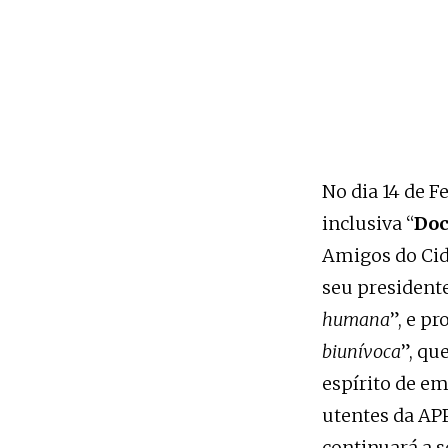
No dia 14 de Fe
inclusiva “
Doc
Amigos do Cid
seu president
humana
”, e p
biunívoca
”, qu
espírito de e
utentes da AP
continuará a 