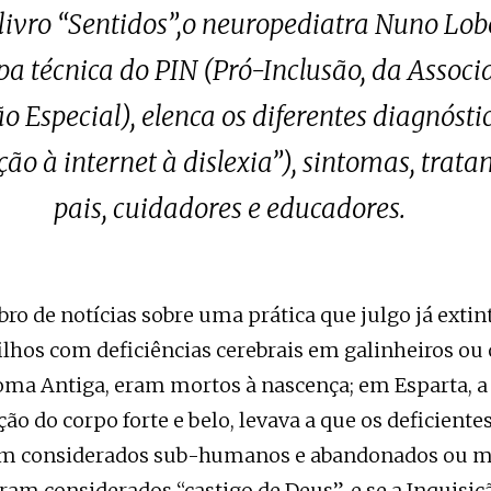
ivro “Sentidos”,o neuropediatra Nuno Lob
pa técnica do PIN (Pró-Inclusão, da Assoc
 Especial), elenca os diferentes diagnósti
ção à internet à dislexia”), sintomas, trat
pais, cuidadores e educadores.
o de notícias sobre uma prática que julgo já extint
ilhos com deficiências cerebrais em galinheiros ou
oma Antiga, eram mortos à nascença; em Esparta, a
ão do corpo forte e belo, levava a que os deficientes
em considerados sub-humanos e abandonados ou m
ram considerados “castigo de Deus”, e se a Inquisiç