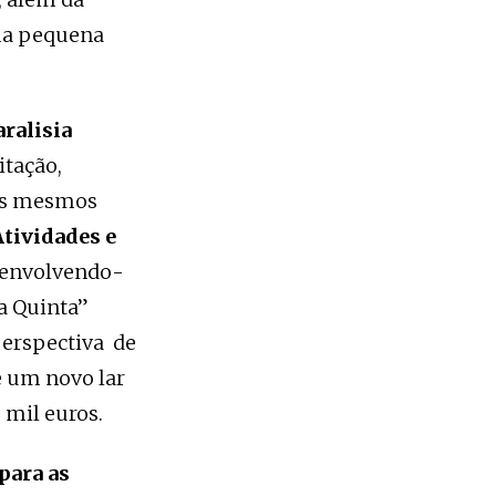
uma pequena
ralisia
itação,
 os mesmos
Atividades e
 envolvendo-
na Quinta”
perspectiva de
e um novo lar
 mil euros.
para as