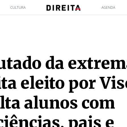
CULTURA
AGENDA
utado da extrem
ita eleito por Vi
lta alunos com
ciências, pais e