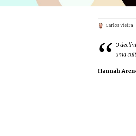
Carlos Vieira
“
O declín
uma cult
Hannah Aren