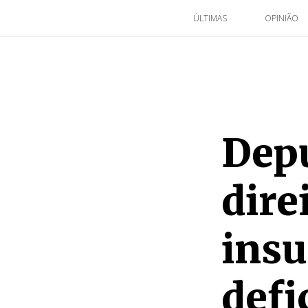
ÚLTIMAS
OPINIÃO
Dep
dire
insu
defi