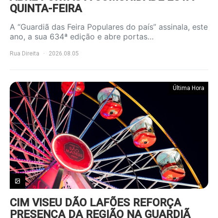
QUINTA-FEIRA
A “Guardiã das Feira Populares do país” assinala, este
ano, a sua 634ª edição e abre portas…
Rua Direita
2026.08.05
Última Hora
CIM VISEU DÃO LAFÕES REFORÇA
PRESENÇA DA REGIÃO NA GUARDIÃ