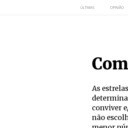
ÚLTIMAS
OPINIÃO
Com
As estrela
determina
conviver e
não escol
menor núm