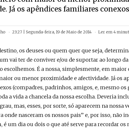
de. Já os apêndices familiares conexos
lho
23:27 | Segunda-feira, 19 de Maio de 2014
Ler em
4
minut
 destino, os deuses ou quem quer que seja, determi
m vai ter de conviver e/ou de suportar ao longo da 
ão escolhemos. É a nossa, simplesmente, em maior
ior ou menor proximidade e afectividade. Já os a
nexos (compadres, padrinhos, amigos, e, mesmo os 
toda a vida a chancela da nossa escolha. Deveria in
grau, mas, esses, por sorte, só aparecem na nossa 
ra onde nasceram os nossos pais” e, por isso, não
é um dia ou dois o que até serve para recordar os