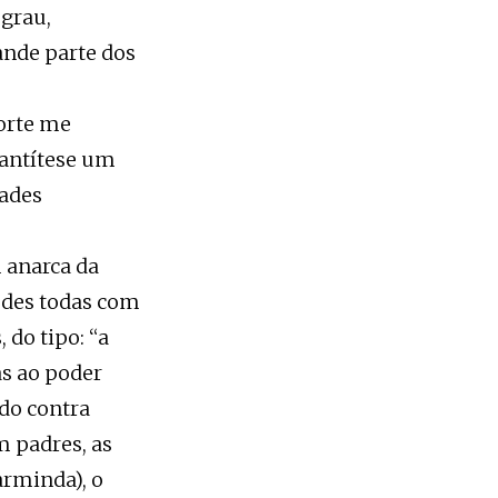
 grau,
ande parte dos
sorte me
 antítese um
dades
m anarca da
redes todas com
 do tipo: “a
as ao poder
 do contra
 padres, as
arminda), o