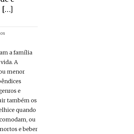
 […]
os
nam a família
vida. A
 ou menor
pêndices
genros e
cluir também os
velhice quando
 incomodam, ou
 mortos e beber