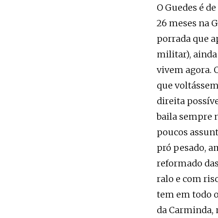
O Guedes é de 
26 meses na Gu
porrada que a
militar), aind
vivem agora. 
que voltássem
direita possív
baila sempre 
poucos assunt
pró pesado, a
reformado das 
ralo e com ris
tem em todo o 
da Carminda, n