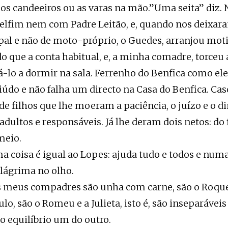
 os candeeiros ou as varas na mão.”Uma seita” diz. 
elfim nem com Padre Leitão, e, quando nos deixar
pal e não de moto-próprio, o Guedes, arranjou mot
o que a conta habitual, e, a minha comadre, torceu 
-lo a dormir na sala. Ferrenho do Benfica como ele
iúdo e não falha um directo na Casa do Benfica. Ca
e filhos que lhe moeram a paciência, o juízo e o di
 adultos e responsáveis. Já lhe deram dois netos: do
meio.
 coisa é igual ao Lopes: ajuda tudo e todos e numa
lágrima no olho.
s meus compadres são unha com carne, são o Roque
ulo, são o Romeu e a Julieta, isto é, são inseparávei
 o equilíbrio um do outro.