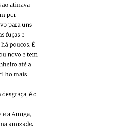
Não atinava
am por
ivo para uns
as fuças e
 há poucos. É
sou novo e tem
nheiro até a
 filho mais
 desgraça, é o
 e a Amiga,
s na amizade.