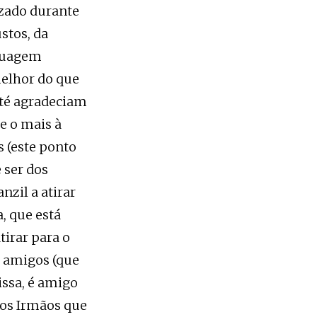
izado durante
stos, da
nguagem
melhor do que
Até agradeciam
e o mais à
s (este ponto
 ser dos
zil a atirar
, que está
tirar para o
s amigos (que
issa, é amigo
dos Irmãos que