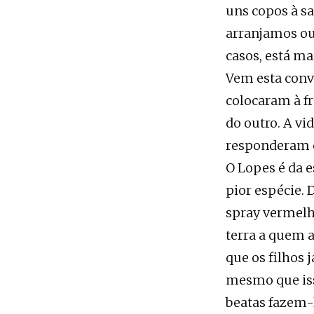
uns copos à sa
arranjamos out
casos, está ma
Vem esta conve
colocaram à fr
do outro. A vi
responderam c
O Lopes é da e
pior espécie. 
spray vermelho
terra a quem a
que os filhos 
mesmo que iss
beatas fazem-