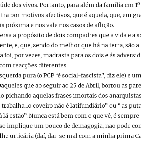
úde dos vivos. Portanto, para além da família em 1º
ra por motivos afectivos, que é aquela, que, em gr
is próxima e nos vale nos casos de aflição.
rsa a propósito de dois compadres que a vida e a 
ente, e, que, sendo do melhor que há na terra, são a
da foi, por vezes, madrasta para os dois e ás adversi
om reacções diferentes.
squerda pura (o PCP “é social-fascista”, diz ele) e u
Daqueles que ao seguir ao 25 de Abril, borrou as pa
 pichando aquelas frases imortais dos anarquistas,
 trabalha…o coveiro não é latifundiário” ou “ as put
já lá estão”. Nunca está bem com o que vê, é sempre
o implique um pouco de demagogia, não pode com
lhe urticária (daí, dar-se mal com a minha prima C