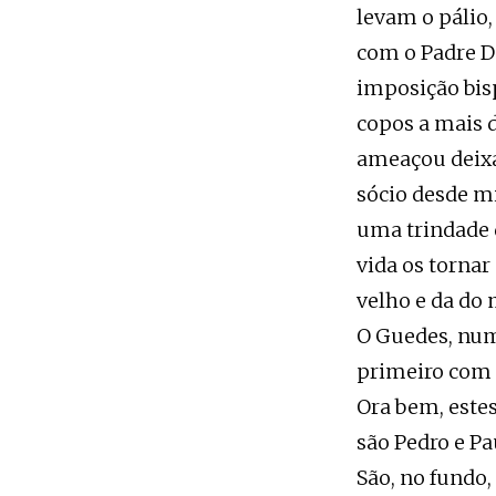
levam o pálio,
com o Padre D
imposição bis
copos a mais d
ameaçou deixá
sócio desde m
uma trindade d
vida os tornar
velho e da do 
O Guedes, numa
primeiro com 
Ora bem, este
são Pedro e Pa
São, no fundo,