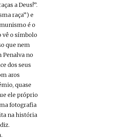
raças a Deus!”.
sma raça”) e
comunismo é o
o vê o símbolo
oso que nem
m Penalva no
nce dos seus
com aros
témio, quase
ue ele próprio
uma fotografia
ta na história
diz.
.