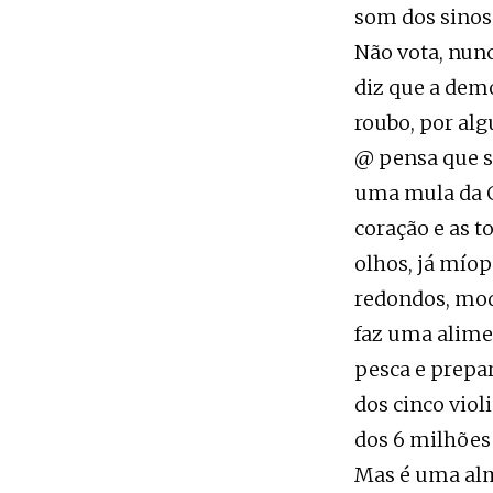
som dos sinos 
Não vota, nunc
diz que a dem
roubo, por alg
@ pensa que s
uma mula da G
coração e as t
olhos, já míop
redondos, mode
faz uma alime
pesca e prepar
dos cinco viol
dos 6 milhões 
Mas é uma alm