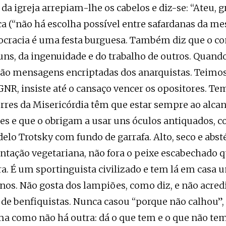
da igreja arrepiam-lhe os cabelos e diz-se: “Ateu, g
a (“não há escolha possível entre safardanas da me
ocracia é uma festa burguesa. Também diz que o 
uns, da ingenuidade e do trabalho de outros. Quand
ão mensagens encriptadas dos anarquistas. Teim
NR, insiste até o cansaço vencer os opositores. Te
orres da Misericórdia têm que estar sempre ao alca
es e que o obrigam a usar uns óculos antiquados, 
lo Trotsky com fundo de garrafa. Alto, seco e abs
ntação vegetariana, não fora o peixe escabechado q
a. É um sportinguista civilizado e tem lá em casa 
inos. Não gosta dos lampiões, como diz, e não acredi
de benfiquistas. Nunca casou “porque não calhou”, 
a como não há outra: dá o que tem e o que não tem