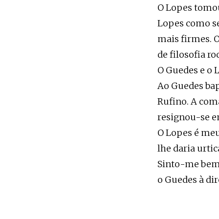
O Lopes tomou
Lopes como se
mais firmes. 
de filosofia r
O Guedes e o 
Ao Guedes bap
Rufino. A com
resignou-se e
O Lopes é meu
lhe daria urtic
Sinto-me bem 
o Guedes à di