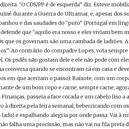
direita. “O CDS/PP é de esquerda” diz. Esteve mobil
iné durante a Guerra do Ultramar, e, apesar dos su
panhou e das saudades do “puto” (Portugal em li
a defende que “aquilo era nosso e eles viviam bem 
Os que os governam são uma cambada de ladrões. 
os”. Ao contrário do compadre Lopes, vota sempre 
el. Os psdês não gostam dele e ele não pode com ele
na conversa quando se encontram cá em casa e deve
os em que acertam o passo). Baixote, com um corpan
mante de um bom copo e carne, sempre carne, agora
Finanças, passeia a face corada e um cabelo liso a a
co à direita pela feira semanal, beberricando com o
lado) e espalhando alegria por onde passa. Vai à m
ão falha uma procissão, mas não vai na fila preta 