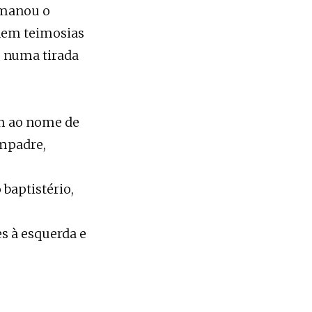
rmanou o
nem teimosias
, numa tirada
am ao nome de
ompadre,
baptistério,
s à esquerda e