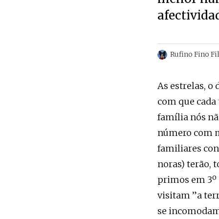
afectivida
Rufino Fino Fi
As estrelas, o
com que cada u
família nós n
número com ma
familiares co
noras) terão, 
primos em 3º 
visitam ”a ter
se incomodam, 