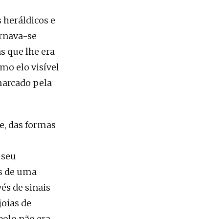
 heráldicos e
ornava-se
s que lhe era
mo elo visível
marcado pela
e, das formas
 seu
s de uma
és de sinais
joias de
olo não era