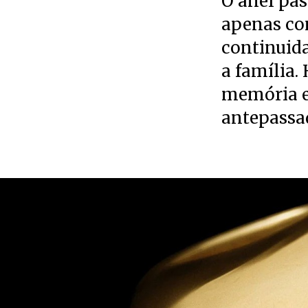
O anel pas
apenas com
continuida
a família.
memória e
antepassad