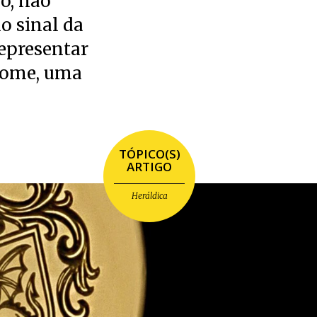
o, não
o sinal da
representar
 nome, uma
TÓPICO(S)
ARTIGO
Heráldica