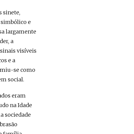
 sinete,
 simbólico e
ssa largamente
er, a
sinais visíveis
os e a
sumiu-se como
m social.
vados eram
tudo na Idade
ma sociedade
 brasão
 família