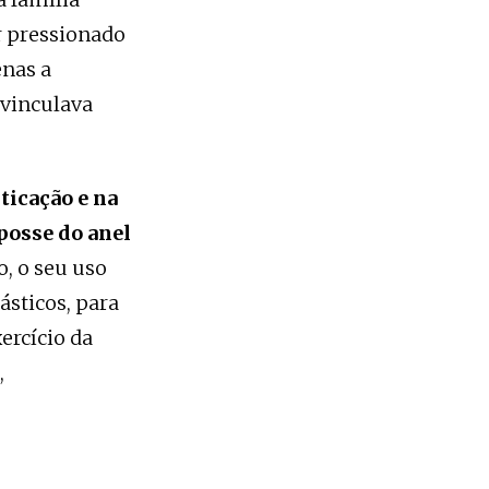
er pressionado
enas a
 vinculava
nticação e na
posse do anel
o, o seu uso
iásticos, para
ercício da
,