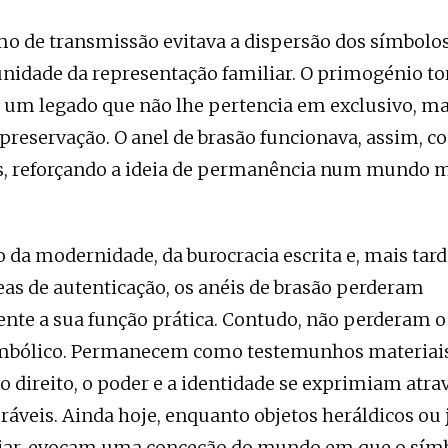
o de transmissão evitava a dispersão dos símbolos
unidade da representação familiar. O primogénio t
e um legado que não lhe pertencia em exclusivo, ma
preservação. O anel de brasão funcionava, assim, co
s, reforçando a ideia de permanência num mundo 
da modernidade, da burocracia escrita e, mais tard
s de autenticação, os anéis de brasão perderam
nte a sua função prática. Contudo, não perderam o
imbólico. Permanecem como testemunhos materiai
 direito, o poder e a identidade se exprimiam atrav
ráveis. Ainda hoje, enquanto objetos heráldicos ou 
liar, evocam uma conceção do mundo em que o símb