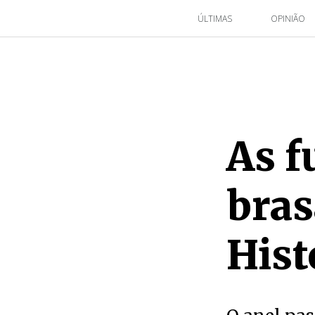
ÚLTIMAS
OPINIÃO
As f
bras
Hist