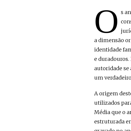
O
s a
con
jurí
a dimensão or
identidade fam
e duradouros. 
autoridade se
um verdadeiro
A origem dest
utilizados par
Média que o a
estruturada e
gravado no an