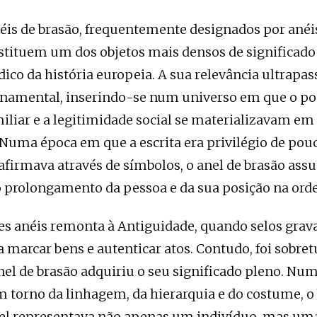
néis de brasão, frequentemente designados por anéis
stituem um dos objetos mais densos de significado
dico da história europeia. A sua relevância ultrapa
namental, inserindo-se num universo em que o pod
iliar e a legitimidade social se materializavam em 
Numa época em que a escrita era privilégio de pouc
 afirmava através de símbolos, o anel de brasão as
 prolongamento da pessoa e da sua posição na orde
es anéis remonta à Antiguidade, quando selos gra
a marcar bens e autenticar atos. Contudo, foi sobre
nel de brasão adquiriu o seu significado pleno. Nu
m torno da linhagem, da hierarquia e do costume, o
el representava não apenas um indivíduo, mas uma