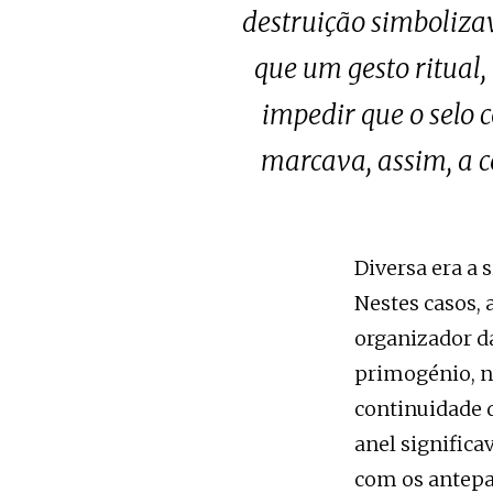
destruição simbolizav
que um gesto ritual,
impedir que o selo 
marcava, assim, a c
Diversa era a 
Nestes casos,
organizador d
primogénio, n
continuidade d
anel signific
com os antepa