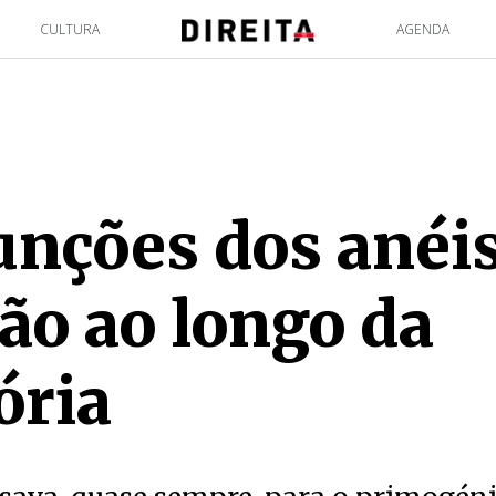
CULTURA
AGENDA
unções dos anéi
ão ao longo da
ória