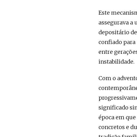
Este mecanism
assegurava a 
depositário d
confiado para 
entre geraçõe
instabilidade.
Com o advento 
contemporânea
progressivame
significado s
época em que o
concretos e du
tradição fami