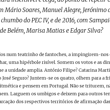
om Mário Soares, Manuel Alegre, Jerónimo 
o chumbo do PEC IV, e de 2016, com Sampa
de Belém, Marisa Matias e Edgar Silva?
dos num teatrinho de fantoches, a impingirem-nos
ar, uma hipérbole risível. Somem os votos e as di
e a unidade amplia. António Filipe? Catarina Marti
 José Seguro? Juntem-se os quatro, olhem para a fri
itmética e pensem em Portugal. Não se triturem, n
em. Larguem os umbigos e deixem para outros tem
arcação dos respectivos territórios de afirmação da