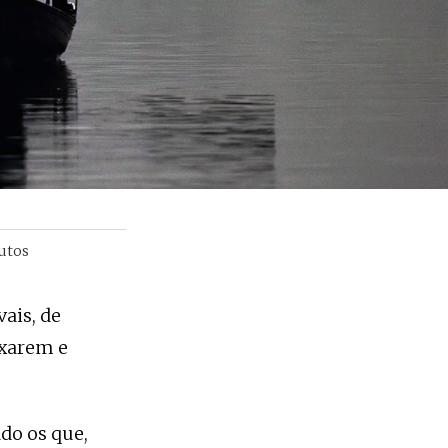
utos
ais, de
ixarem e
do os que,