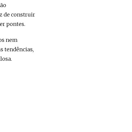
tão
z de construir
er pontes.
ios nem
s tendências,
losa.