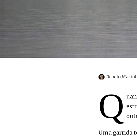
Rebelo Marin
Q
uan
est
out
Uma garrida t