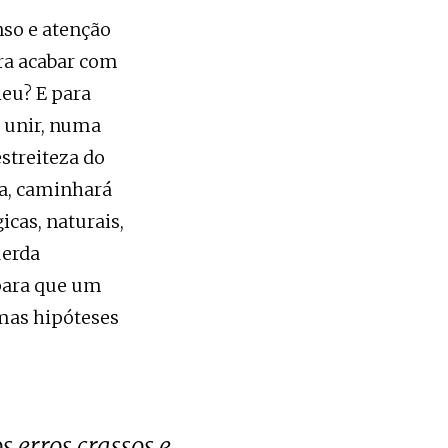
nso e atenção
ara acabar com
heu? E para
e unir, numa
estreiteza do
ia, caminhará
icas, naturais,
uerda
 para que um
imas hipóteses
s erros crassos e