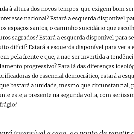
erda à altura dos novos tempos, que exigem bom se
 interesse nacional? Estará a esquerda disponível p
 os espaços santos, o caminho suicidário que escol
ros sagrados? Estará a esquerda disponível para s
to difícil? Estará a esquerda disponível para ver a 
m pela frente e que, a não ser invertida a tendênc
amento progressivo? Para lá das diferenças ideológ
brificadoras do essencial democrático, estará a esq
 que bastará a unidade, mesmo que circunstancial,
nte esteja presente na segunda volta, com seríiss
frágio?
rá insensível e cega, ao ponto de repetir o