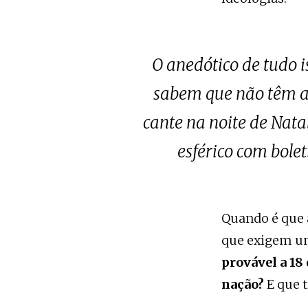
O anedótico de tudo i
sabem que não têm a
cante na noite de Nata
esférico com bolet
Quando é que 
que exigem u
provável a 18 
nação?
E que 