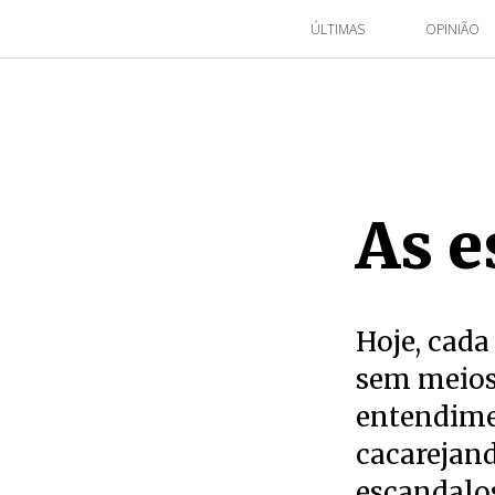
ÚLTIMAS
OPINIÃO
As e
Hoje, cada
sem meios
entendime
cacarejand
escandalo