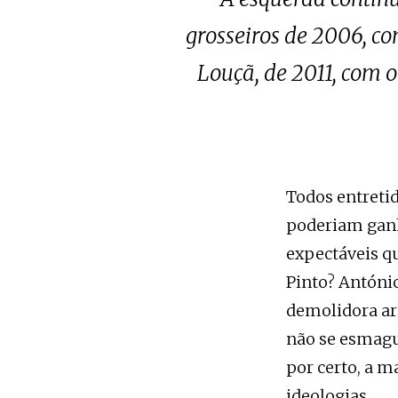
grosseiros de 2006, c
Louçã, de 2011, com 
Todos entreti
poderiam ganh
expectáveis qu
Pinto? António
demolidora ar
não se esmagu
por certo, a m
ideologias.