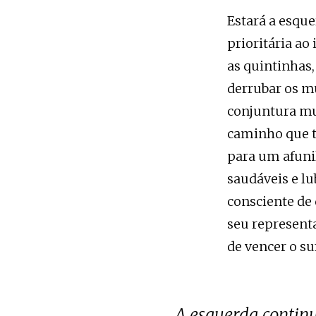
Estará a esqu
prioritária ao
as quintinhas,
derrubar os mu
conjuntura mui
caminho que te
para um afunil
saudáveis e lu
consciente de
seu representa
de vencer o su
A esquerda continua