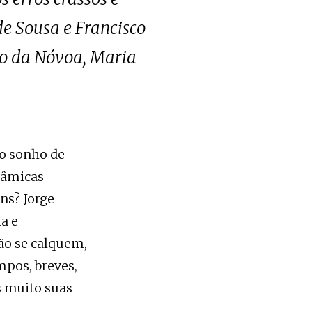
de Sousa e Francisco
io da Nóvoa, Maria
 o sonho de
nâmicas
ns? Jorge
a e
ão se calquem,
pos, breves,
s muito suas