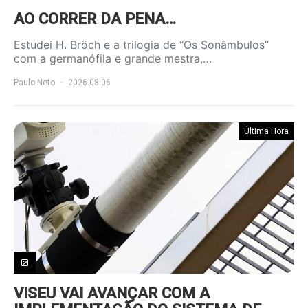
AO CORRER DA PENA…
Estudei H. Bröch e a trilogia de “Os Sonâmbulos”
com a germanófila e grande mestra,…
Paulo Neto
2026.08.06
Última Hora
VISEU VAI AVANÇAR COM A