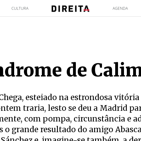
CULTURA
AGENDA
ndrome de Cali
 Chega, esteiado na estrondosa vitória
ontem traria, lesto se deu a Madrid par
ente, com pompa, circunstância e a
s o grande resultado do amigo Abasca
 Sánchez e, imagine-se também, a der