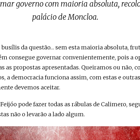
rmar governo com maioria absoluta, reco
palácio de Moncloa.
o busílis da questão… sem esta maioria absoluta, fru
ém consegue governar convenientemente, pois a o
toas as propostas apresentadas. Queiramos ou não,
s, a democracia funciona assim, com estas e outras
nte devemos aceitar.
, Feijóo pode fazer todas as rábulas de Calimero, s
stas não o levarão a lado algum.