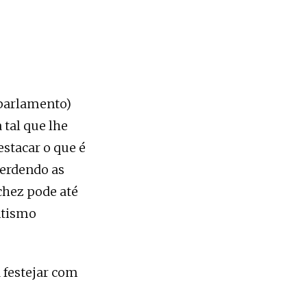
 parlamento)
 tal que lhe
estacar o que é
erdendo as
chez pode até
ntismo
a festejar com