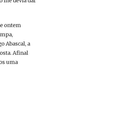
o lhe devia dar
 de ontem
pompa,
o Abascal, a
sta. Afinal
mos uma