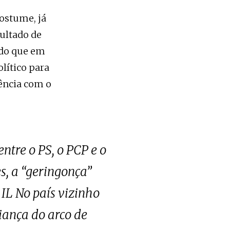
costume, já
sultado de
ndo que em
olítico para
ência com o
ntre o PS, o PCP e o
s, a “geringonça”
IL No país vizinho
iança do arco de