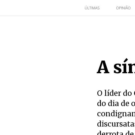
ÚLTIMAS
OPINIÃO
A sí
O líder do
do dia de 
condignam
discursata
derrota de