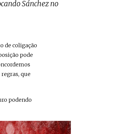
locando Sánchez no
to de coligação
posição pode
 concordemos
 regras, que
eguro podendo