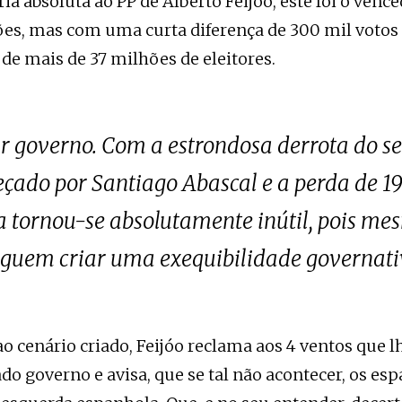
ia absoluta ao PP de Alberto Feijóo, este foi o venc
ões, mas com uma curta diferença de 300 mil votos 
de mais de 37 milhões de eleitores.
 governo. Com a estrondosa derrota do seu
eçado por Santiago Abascal e a perda de 19
ça tornou-se absolutamente inútil, pois me
guem criar uma exequibilidade governati
ao cenário criado, Feijóo reclama aos 4 ventos que
do governo e avisa, que se tal não acontecer, os esp