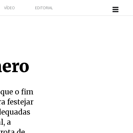
VÍDEO
EDITORIAL
mero
 que o fim
a festejar
dequadas
l, a
rota de