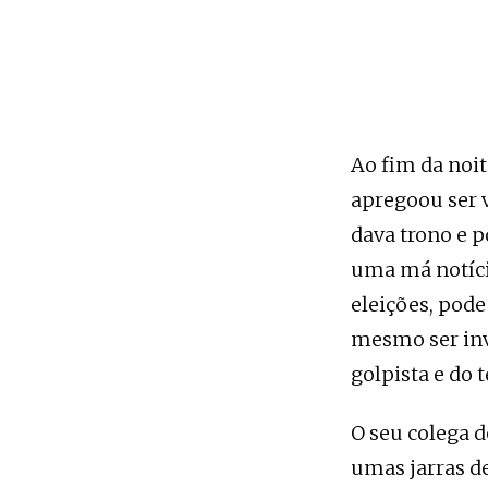
Ao fim da noit
apregoou ser v
dava trono e p
uma má notíci
eleições, pode
mesmo ser in
golpista e do 
O seu colega d
umas jarras de