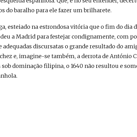
 esquerda espanhola. Que, e no seu entender, decert
os do baralho para ele fazer um brilharete.
ga, esteiado na estrondosa vitória que o fim do dia
se deu a Madrid para festejar condignamente, com 
e adequadas discursatas o grande resultado do amig
chez e, imagine-se também, a derrota de António Co
 sob dominação filipina, o 1640 não resultou e so
anhola.