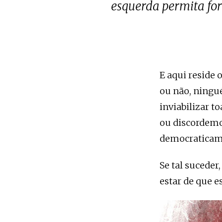
esquerda permita fo
E aqui reside 
ou não, ningu
inviabilizar 
ou discordemo
democraticame
Se tal suceder
estar de que e