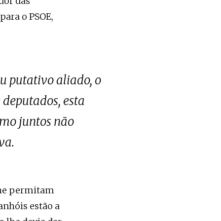
edor das
para o PSOE,
 putativo aliado, o
 deputados, esta
smo juntos não
va.
 lhe permitam
anhóis estão a