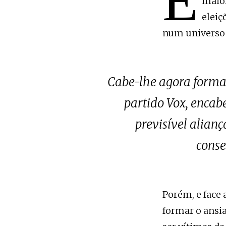
E
maior
eleiç
num universo 
Cabe-lhe agora formar
partido Vox, encab
previsível alian
conse
Porém, e face 
formar o ansia