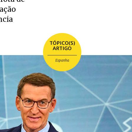
nação
ncia
TÓPICO(S)
ARTIGO
Espanha