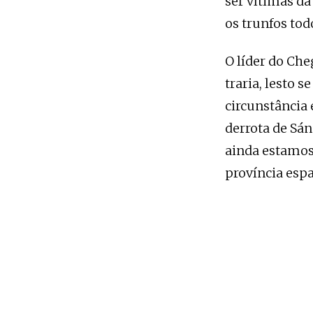
ser vítimas da
os trunfos tod
O líder do Che
traria, lesto 
circunstância 
derrota de Sán
ainda estamos
província esp