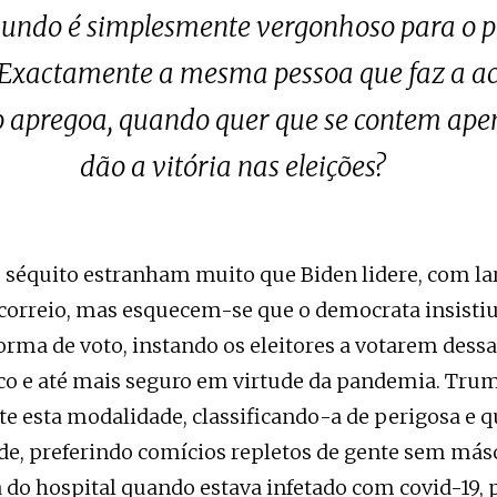
ndo é simplesmente vergonhoso para o pa
? Exactamente a mesma pessoa que faz a ac
 apregoa, quando quer que se contem apen
dão a vitória nas eleições?
 séquito estranham muito que Biden lidere, com l
 correio, mas esquecem-se que o democrata insisti
rma de voto, instando os eleitores a votarem dessa
ico e até mais seguro em virtude da pandemia. Tr
 esta modalidade, classificando-a de perigosa e qu
de, preferindo comícios repletos de gente sem más
 do hospital quando estava infetado com covid-19, p