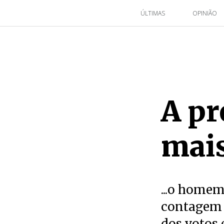
ÚLTIMAS
OPINIÃO
A pr
mais
...o homem
contagem d
dos votos 