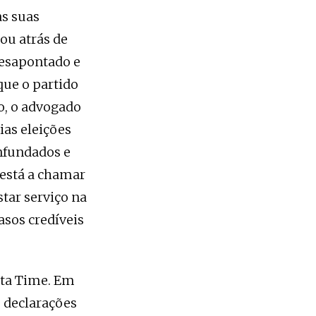
as suas
ou atrás de
desapontado e
que o partido
o, o advogado
ias eleições
infundados e
 está a chamar
tar serviço na
asos credíveis
sta Time. Em
 declarações