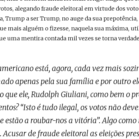
tos, alegando fraude eleitoral em virtude dos vot
ja, Trump a ser Trump, no auge da sua prepotência, 
que mais alguém o fizesse, naquela sua máxima, util
que uma mentira contada mil vezes se torna verdade
americano está, agora, cada vez mais sozin
ado apenas pela sua família e por outro 
do que ele, Rudolph Giuliani, como bem o p
ntos? “Isto é tudo ilegal, os votos não dev
 estão a roubar-nos a vitória”. Algo como i
cusar de fraude eleitoral as eleições pre