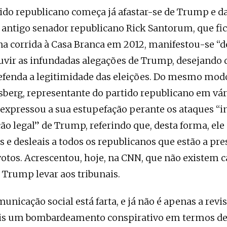
ido republicano começa já afastar-se de Trump e d
 antigo senador republicano Rick Santorum, que fic
a corrida à Casa Branca em 2012, manifestou-se “
uvir as infundadas alegações de Trump, desejando 
efenda a legitimidade das eleições. Do mesmo mod
berg, representante do partido republicano em vár
 expressou a sua estupefação perante os ataques “
o legal” de Trump, referindo que, desta forma, ele
e desleais a todos os republicanos que estão a pres
tos. Acrescentou, hoje, na CNN, que não existem c
 Trump levar aos tribunais.
icação social está farta, e já não é apenas a revi
is um bombardeamento conspirativo em termos de