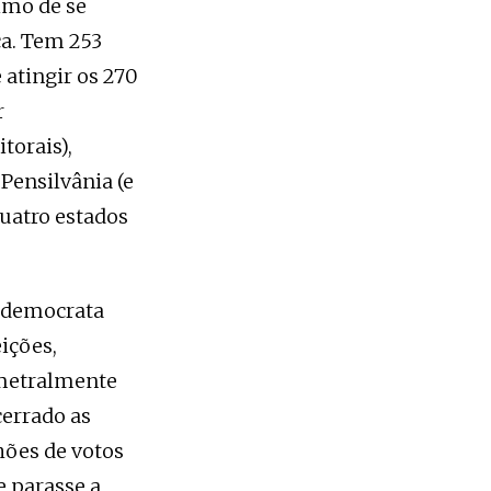
imo de se
ca. Tem 253
 atingir os 270
r
torais),
 Pensilvânia (e
uatro estados
o democrata
ições,
metralmente
errado as
lhões de votos
e parasse a