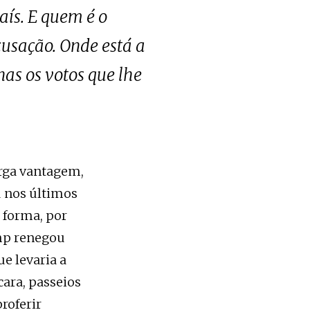
ís. E quem é o
usação. Onde está a
as os votos que lhe
arga vantagem,
u nos últimos
 forma, por
ump renegou
e levaria a
cara, passeios
roferir