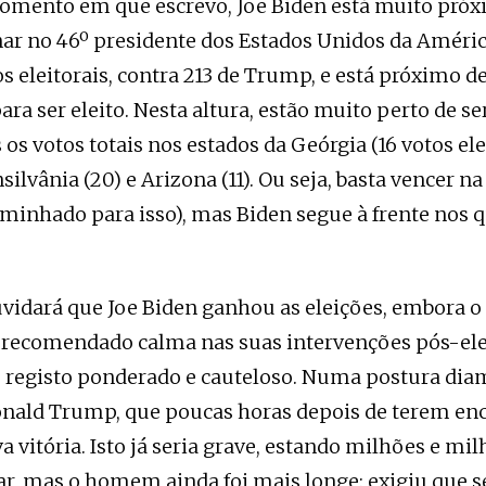
omento em que escrevo, Joe Biden está muito próx
nar no 46º presidente dos Estados Unidos da Améri
s eleitorais, contra 213 de Trump, e está próximo de
ara ser eleito. Nesta altura, estão muito perto de se
 os votos totais nos estados da Geórgia (16 votos elei
silvânia (20) e Arizona (11). Ou seja, basta vencer na
minhado para isso), mas Biden segue à frente nos q
vidará que Joe Biden ganhou as eleições, embora 
recomendado calma nas suas intervenções pós-ele
registo ponderado e cauteloso. Numa postura dia
onald Trump, que poucas horas depois de terem enc
a vitória. Isto já seria grave, estando milhões e mi
ar, mas o homem ainda foi mais longe: exigiu que s