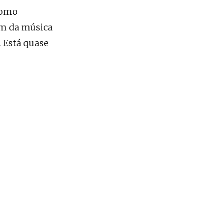
como
som da música
. Está quase