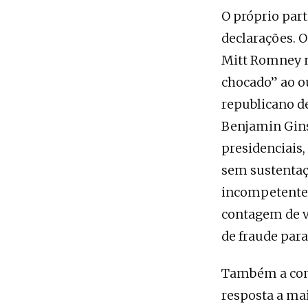
O próprio part
declarações. O
Mitt Romney n
chocado” ao o
republicano d
Benjamin Gins
presidenciais,
sem sustentaçã
incompetentes 
contagem de vo
de fraude para
Também a comun
resposta a ma