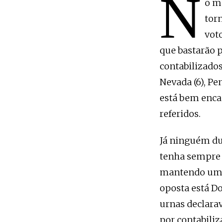
N
o m
tor
voto
que bastarão p
contabilizados
Nevada (6), Pen
está bem enca
referidos.
Já ninguém du
tenha sempre 
mantendo um 
oposta está D
urnas declarav
por contabiliz