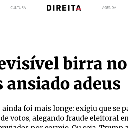
CULTURA
AGENDA
evisível birra no
 ansiado adeus
 ainda foi mais longe: exigiu que se p
e votos, alegando fraude eleitoral e
enviados por correio. Ou seja, Trump a