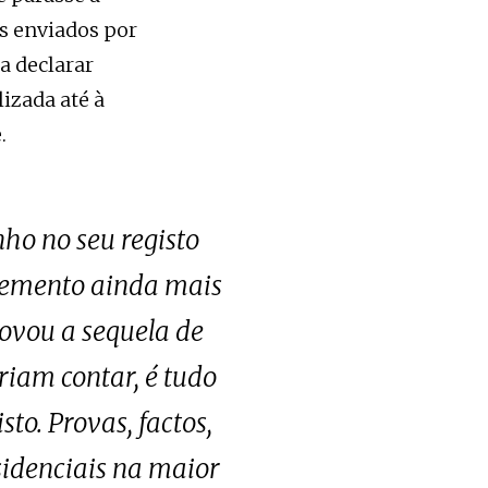
os enviados por
a declarar
izada até à
.
ho no seu registo
elemento ainda mais
rovou a sequela de
eriam contar, é tudo
sto. Provas, factos,
sidenciais na maior