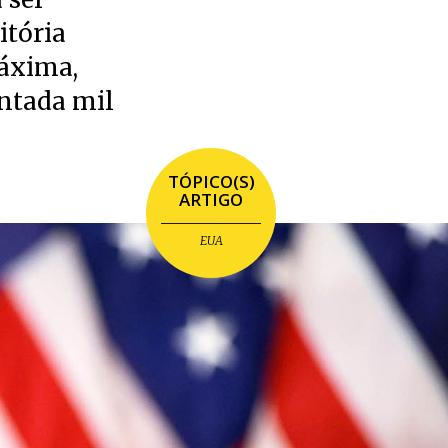
itória
máxima,
ontada mil
TÓPICO(S)
ARTIGO
EUA