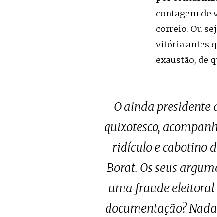
contagem de vo
correio. Ou se
vitória antes 
exaustão, de 
O ainda presidente 
quixotesco, acompanh
ridículo e cabotino 
Borat. Os seus argume
uma fraude eleitoral e
documentação? Nada. A