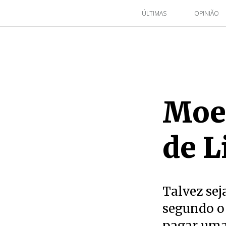
ÚLTIMAS
OPINIÃO
Moed
de L
Talvez sej
segundo o 
pagar uma 