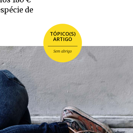
spécie de
TÓPICO(S)
ARTIGO
Sem abrigo