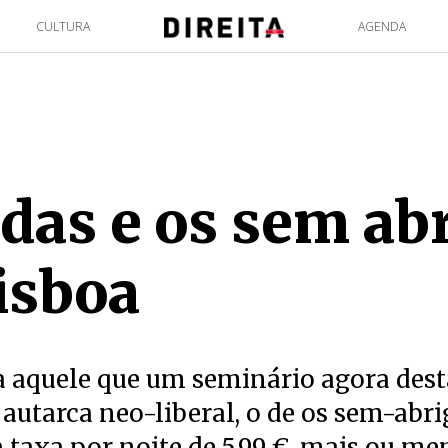
CULTURA
AGENDA
as e os sem ab
isboa
a aquele que um seminário agora des
autarca neo-liberal, o de os sem-abri
taxa por noite de 5,99 €, mais ou me