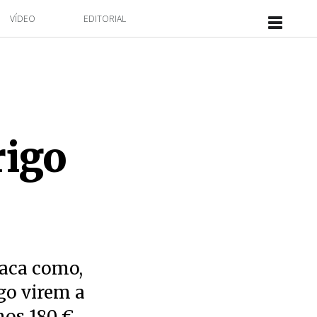
VÍDEO
EDITORIAL
rigo
taca como,
go virem a
nos 180 €