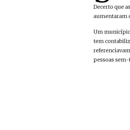
Decerto que a
aumentaram o
Um município 
tem contabili
referenciavam
pessoas sem-t