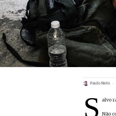
Paulo Neto
S
alvo 
Não co