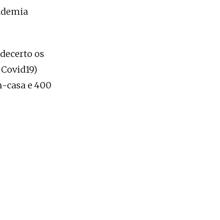
andemia
decerto os
 Covid19)
m-casa e 400