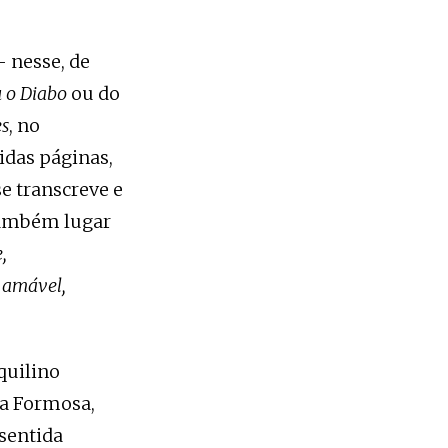
– nesse, de
 o Diabo
ou do
es
, no
das páginas,
se transcreve e
 também lugar
,
 amável,
quilino
ua Formosa,
sentida