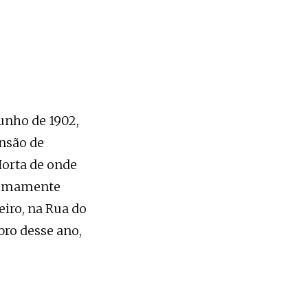
Junho de 1902,
nsão de
Horta de onde
stumamente
eiro, na Rua do
bro desse ano,