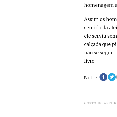
homenagem ao 
Assim os home
sentido da afe
ele serviu sem
calçada que pi
não se seguir
livro.
Partilhe
GOSTO DO ARTIG