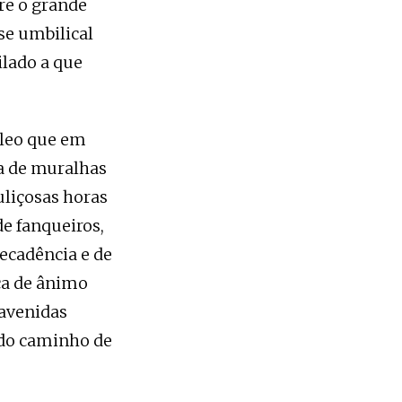
re o grande
sse umbilical
ilado a que
cleo que em
ha de muralhas
uliçosas horas
e fanqueiros,
ecadência e de
ça de ânimo
 avenidas
 do caminho de