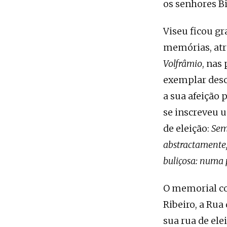
os senhores B
Viseu ficou gr
memórias, atr
Volfrâmio
, nas
exemplar desc
a sua afeição 
se inscreveu 
de eleição:
Sem
abstractamente
buliçosa: numa
O memorial co
Ribeiro, a Ru
sua rua de el