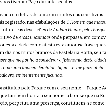
ispos tiveram Paço durante séculos.
avado em letras de ouro em muitos dos seus livros 
ás registado, nas efabulações de
O Homem que matou
 pinturescas descrições de
Andam Faunos pelos Bosqu
ritivo de
Arcas Encoiradas
onde perpassa, em comovi
por esta cidade como atesta esta amorosa frase que 
um dia nos muros brancos da Pastelaria Horta, seu
pre que me ponho a considerar a fisionomia desta cidade
, como uma imagem feminina, figura-se-me prazenteira,
 palavra, eminentemente jucunda
.
nstituído pelo Parque com o seu nome – Parque A
a que também honra o seu nome, o bronze que na R
eição, perpetua uma presença, constituem-se como 