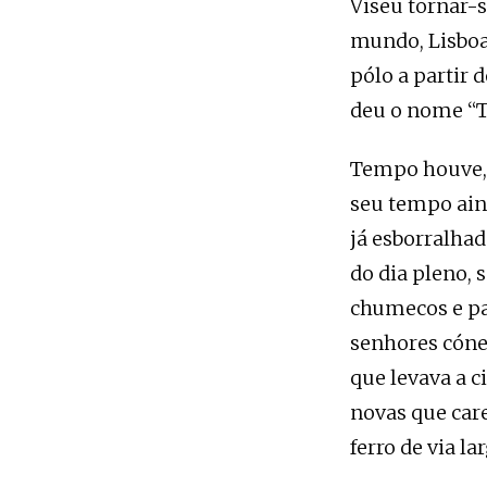
Viseu tornar-s
mundo, Lisboa 
pólo a partir 
deu o nome “T
Tempo houve, 
seu tempo aind
já esborralhad
do dia pleno, 
chumecos e pa
senhores cóne
que levava a c
novas que car
ferro de via l