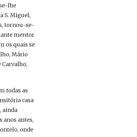
se-lhe
a S. Miguel,
s, tornou-se-
ulante mentor
m os quais se
alho, Mário
e Carvalho,
m todas as
nsitória casa
, ainda
s anos antes,
Fontelo, onde