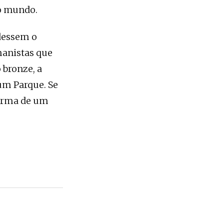
o mundo.
dessem o
manistas que
 bronze, a
um Parque. Se
forma de um