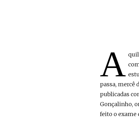
A
quil
com
est
passa, mercê 
publicadas co
Gonçalinho, on
feito o exame 