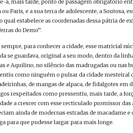
e-á, mais tarde, ponto de passagem obrigatório ent
ou Paris, e a sua terra de adolescente, a Soutosa, e
do qual estabelece as coordenadas dessa pátria de ex
erras do Demo”.
sempre, para conhecer a cidade, esse matricial nú
a se guardava, original a seu modo, dentro da lin
as e Aquilino, no silêncio das madrugadas ou nas b
sentiu como ninguém o pulsar da cidade mesteiral d
deirinhas, de mangas de alpaca, de fidalgotes em d
gos respeitados como pressentiu, mais tarde, a for
idade a crescer com esse recticulado promissor das
eciam ainda de modernas estradas de macadame e
arga para que pudesse largar para mais longe.